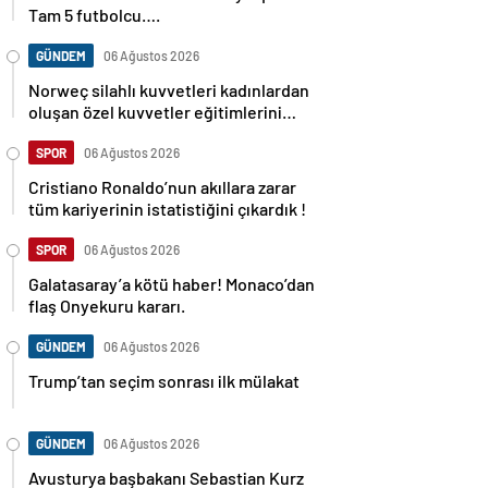
Tam 5 futbolcu….
GÜNDEM
06 Ağustos 2026
Norweç silahlı kuvvetleri kadınlardan
oluşan özel kuvvetler eğitimlerini
başlattı.
SPOR
06 Ağustos 2026
Cristiano Ronaldo’nun akıllara zarar
tüm kariyerinin istatistiğini çıkardık !
SPOR
06 Ağustos 2026
Galatasaray’a kötü haber! Monaco’dan
flaş Onyekuru kararı.
GÜNDEM
06 Ağustos 2026
Trump’tan seçim sonrası ilk mülakat
GÜNDEM
06 Ağustos 2026
Avusturya başbakanı Sebastian Kurz