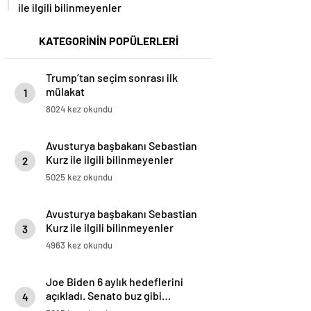
ile ilgili bilinmeyenler
KATEGORİNİN POPÜLERLERİ
Trump’tan seçim sonrası ilk
mülakat
1
8024 kez okundu
Avusturya başbakanı Sebastian
Kurz ile ilgili bilinmeyenler
2
5025 kez okundu
Avusturya başbakanı Sebastian
Kurz ile ilgili bilinmeyenler
3
4963 kez okundu
Joe Biden 6 aylık hedeflerini
açıkladı. Senato buz gibi…
4