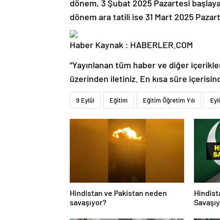
dönem, 3 Şubat 2025 Pazartesi başlay
dönem ara tatili ise 31 Mart 2025 Paza
Haber Kaynak : HABERLER.COM
“Yayınlanan tüm haber ve diğer içerikler i
üzerinden iletiniz. En kısa süre içerisin
9 Eylül
Eğitim
Eğitim Öğretim Yılı
Eyl
Hindistan ve Pakistan neden
Hindist
savaşıyor?
Savaşıy
Neden S