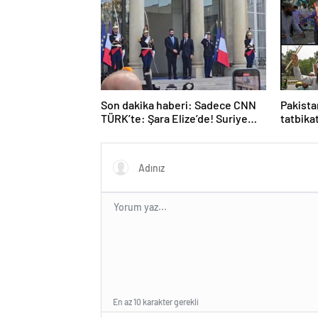
Hindist
Tarihçe
Son dakika haberi: Sadece CNN
Pakista
TÜRK’te: Şara Elize’de! Suriye
tatbika
Lideri, Macron ile görüşüyor
En az 10 karakter gerekli