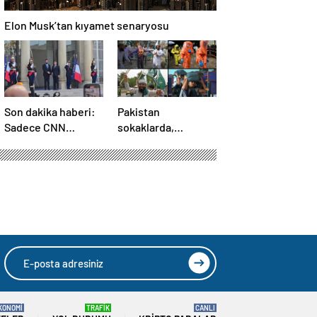
Elon Musk’tan kıyamet senaryosu
Son dakika haberi:
Pakistan
Sadece CNN
sokaklarda,
TÜRK’te: Şara
Hindistan
Elize’de! Suriye
tatbikatta: “Ateşle
Lideri, Macron ile
oynuyor”
görüşüyor
KONOMİ
TRAFİK
CANLI