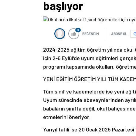
başlıyor
0
BEĞENDİM
ABONE OL
2024-2025 eğitim öğretim yılında okul ön
için 2-6 Eylül’de uyum eğitimleri gerçe
programı kapsamında okulları, öğretmen
YENİ EĞİTİM ÖĞRETİM YILI TÜM KAD
Tüm sınıf ve kademelerde ise yeni eğiti
Uyum sürecinde ebeveynlerinden ayrılm
babaların sınıfta değil, okul bahçesind
etmelerini öneriyor.
Yarıyıl tatili ise 20 Ocak 2025 Pazarte