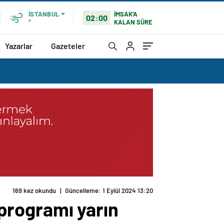
İMSAK'A
İSTANBUL
02:00
KALAN SÜRE
°
Yazarlar
Gazeteler
169 kez okundu
|
Güncelleme: 1 Eylül 2024 13:20
m programı yarın