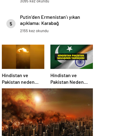
3095 kez okundu
Putin’den Ermenistan’ı yıkan
açıklama: Karabağ
5
Azerbaycan’ın ayrılmaz bir
2155 kez okundu
parçasıdır!
Hindistan ve
Hindistan ve
Pakistan neden
Pakistan Neden
savaşıyor?
Savaşıyor? Keşmir
Sorunu Nedir?
Neden Savaş
Başladı? İşte
Hindistan Pakistan
Savaşının Tarihçesi!