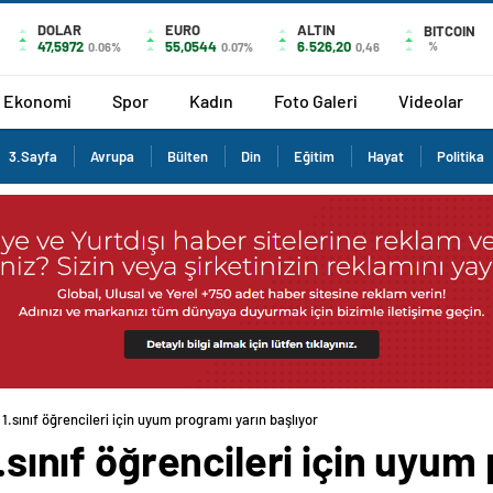
DOLAR
EURO
ALTIN
BITCOIN
47,5972
55,0544
6.526,20
%
0.06%
0.07%
0,46
Ekonomi
Spor
Kadın
Foto Galeri
Videolar
3.Sayfa
Avrupa
Bülten
Din
Eğitim
Hayat
Politika
 1.sınıf öğrencileri için uyum programı yarın başlıyor
1.sınıf öğrencileri için uyu