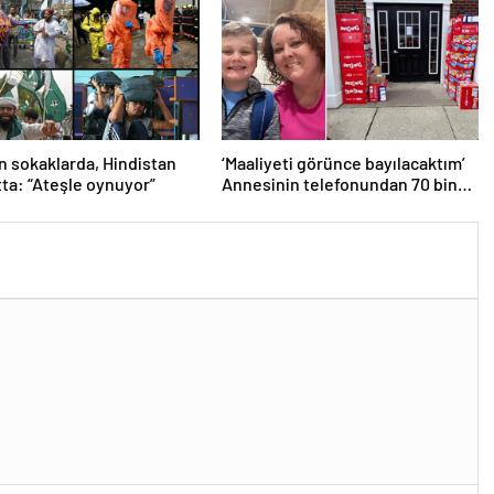
an Pakistan Savaşının
si!
n sokaklarda, Hindistan
‘Maaliyeti görünce bayılacaktım’
tta: “Ateşle oynuyor”
Annesinin telefonundan 70 bin
tane lolipop aldı