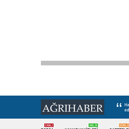
Ha
ed
CANLI
ANLIK
GÜNLÜ