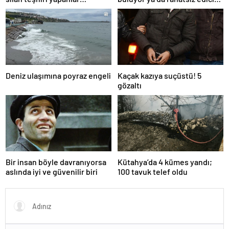
yakalandı
ve toksik!
Deniz ulaşımına poyraz engeli
Kaçak kazıya suçüstü! 5
gözaltı
Bir insan böyle davranıyorsa
Kütahya’da 4 kümes yandı;
aslında iyi ve güvenilir biri
100 tavuk telef oldu