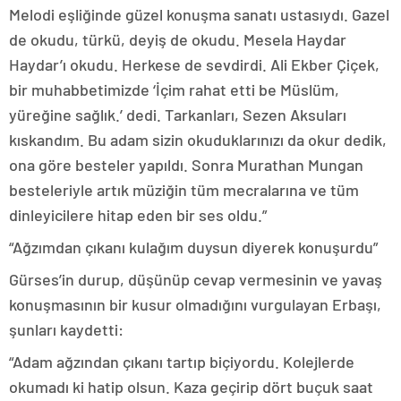
Melodi eşliğinde güzel konuşma sanatı ustasıydı. Gazel
de okudu, türkü, deyiş de okudu. Mesela Haydar
Haydar’ı okudu. Herkese de sevdirdi. Ali Ekber Çiçek,
bir muhabbetimizde ‘İçim rahat etti be Müslüm,
yüreğine sağlık.’ dedi. Tarkanları, Sezen Aksuları
kıskandım. Bu adam sizin okuduklarınızı da okur dedik,
ona göre besteler yapıldı. Sonra Murathan Mungan
besteleriyle artık müziğin tüm mecralarına ve tüm
dinleyicilere hitap eden bir ses oldu.”
“Ağzımdan çıkanı kulağım duysun diyerek konuşurdu”
Gürses’in durup, düşünüp cevap vermesinin ve yavaş
konuşmasının bir kusur olmadığını vurgulayan Erbaşı,
şunları kaydetti:
“Adam ağzından çıkanı tartıp biçiyordu. Kolejlerde
okumadı ki hatip olsun. Kaza geçirip dört buçuk saat