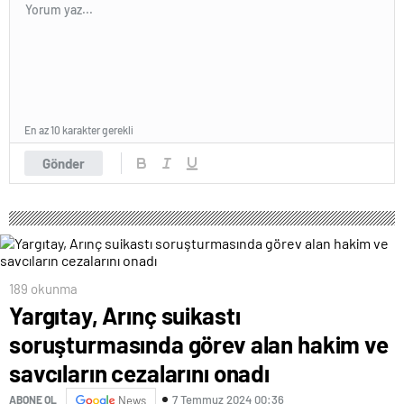
En az 10 karakter gerekli
Gönder
189 okunma
Yargıtay, Arınç suikastı
soruşturmasında görev alan hakim ve
savcıların cezalarını onadı
7 Temmuz 2024 00:36
ABONE OL
News