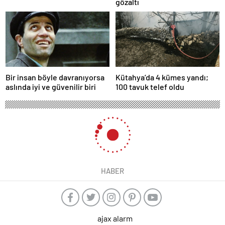
gözaltı
Bir insan böyle davranıyorsa
Kütahya’da 4 kümes yandı;
aslında iyi ve güvenilir biri
100 tavuk telef oldu
HABER
ajax alarm