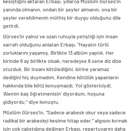
kesiştiğini aktaran Erbaşı, yıllarca Müslüm Gürses’in
yanında olmanın, ondan bir şeyler almanın, ona bir
şeyler verebilmenin müthiş bir duygu olduğunu dile
getirdi.
Gürses’in yalnız ve ozan ruhuyla yetiştiği için insan
sarrafı olduğunu anlatan Erbaşı, “Hayatın türlü
zorluklarını yaşamış. Birlikte 13 albüm yaptık. Her
birinde 6 ay birlikte olsak, neredeyse 6 sene diz dize
oturduk. Bir insanı kötülediğini, birine yaramaz
dediğini hiç duymadım. Kendine kötülük yapanların
hakkında bile kötü konuşmazdı. Yol göstericiydi.
‘Alemin baş öğretmenisin’ diyordum, hoşuna
gidiyordu.” diye konuştu.
Müslüm Gürses’in, “Sadece arabesk okur veya sadece
radikal bir arabeskçi kesime hitap eder.” algısını kırmak
için çok çalıştığına değinen Erbaşı, repertuvarını daha