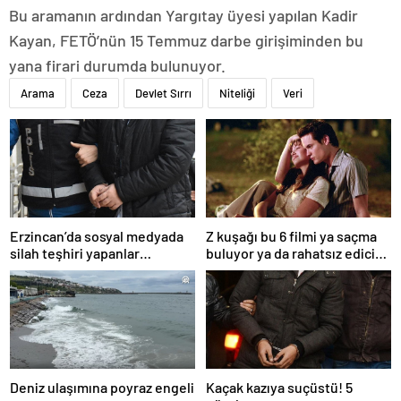
Bu aramanın ardından Yargıtay üyesi yapılan Kadir
Kayan, FETÖ’nün 15 Temmuz darbe girişiminden bu
yana firari durumda bulunuyor.
Arama
Ceza
Devlet Sırrı
Niteliği
Veri
Erzincan’da sosyal medyada
Z kuşağı bu 6 filmi ya saçma
silah teşhiri yapanlar
buluyor ya da rahatsız edici
yakalandı
ve toksik!
Deniz ulaşımına poyraz engeli
Kaçak kazıya suçüstü! 5