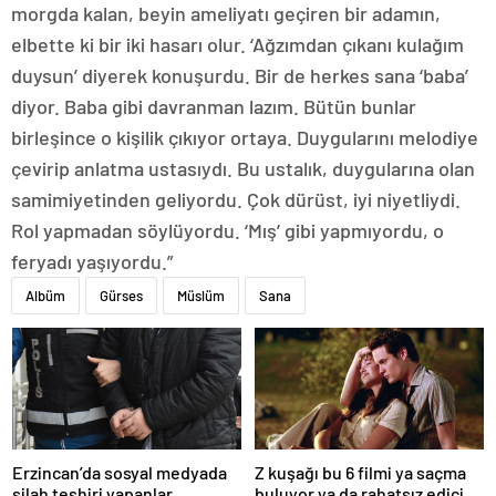
morgda kalan, beyin ameliyatı geçiren bir adamın,
elbette ki bir iki hasarı olur. ‘Ağzımdan çıkanı kulağım
duysun’ diyerek konuşurdu. Bir de herkes sana ‘baba’
diyor. Baba gibi davranman lazım. Bütün bunlar
birleşince o kişilik çıkıyor ortaya. Duygularını melodiye
çevirip anlatma ustasıydı. Bu ustalık, duygularına olan
samimiyetinden geliyordu. Çok dürüst, iyi niyetliydi.
Rol yapmadan söylüyordu. ‘Mış’ gibi yapmıyordu, o
feryadı yaşıyordu.”
Albüm
Gürses
Müslüm
Sana
Erzincan’da sosyal medyada
Z kuşağı bu 6 filmi ya saçma
silah teşhiri yapanlar
buluyor ya da rahatsız edici