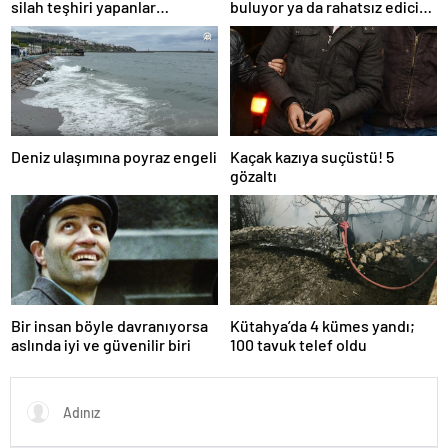
silah teşhiri yapanlar
buluyor ya da rahatsız edici
yakalandı
ve toksik!
Deniz ulaşımına poyraz engeli
Kaçak kazıya suçüstü! 5
gözaltı
Bir insan böyle davranıyorsa
Kütahya’da 4 kümes yandı;
aslında iyi ve güvenilir biri
100 tavuk telef oldu