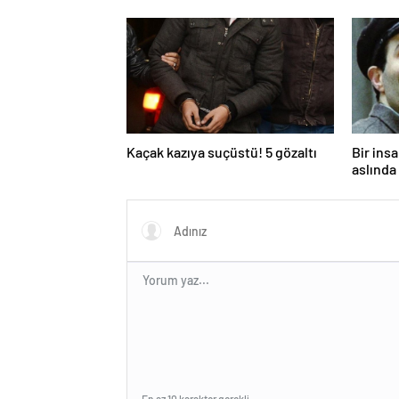
toksik!
Kaçak kazıya suçüstü! 5 gözaltı
Bir ins
aslında 