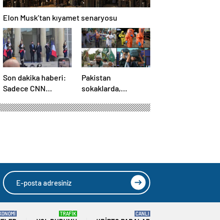
Elon Musk’tan kıyamet senaryosu
Son dakika haberi:
Pakistan
Sadece CNN
sokaklarda,
TÜRK’te: Şara
Hindistan
Elize’de! Suriye
tatbikatta: “Ateşle
Lideri, Macron ile
oynuyor”
görüşüyor
KONOMİ
TRAFİK
CANLI