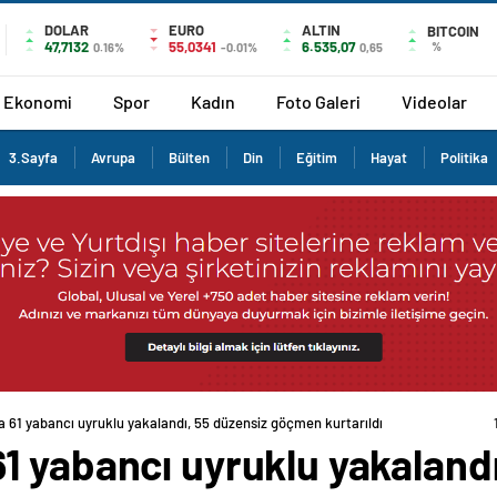
DOLAR
EURO
ALTIN
BITCOIN
47,7132
55,0341
6.535,07
%
0.16%
-0.01%
0,65
Ekonomi
Spor
Kadın
Foto Galeri
Videolar
3.Sayfa
Avrupa
Bülten
Din
Eğitim
Hayat
Politika
 61 yabancı uyruklu yakalandı, 55 düzensiz göçmen kurtarıldı
1 yabancı uyruklu yakalandı