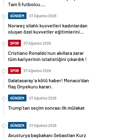
Tam 5 futbolcu….
GÜNDEM
07 Ağustos 2026
Norweç silahlı kuvvetleri kadınlardan
oluşan özel kuvvetler eğitimlerini
başlattı.
SPOR
07 Ağustos 2026
Cristiano Ronaldo’nun akıllara zarar
tüm kariyerinin istatistiğini çıkardık !
SPOR
07 Ağustos 2026
Galatasaray’a kötü haber! Monaco’dan
flaş Onyekuru kararı.
GÜNDEM
07 Ağustos 2026
Trump’tan seçim sonrası ilk mülakat
GÜNDEM
07 Ağustos 2026
Avusturya başbakanı Sebastian Kurz