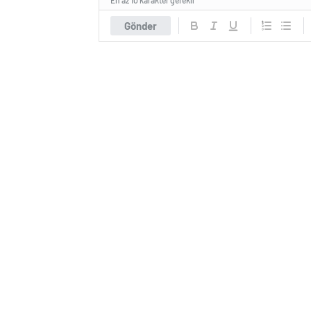
En az 10 karakter gerekli
Gönder