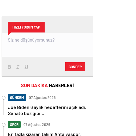
HIZLI YORUM YAP
GÖNDER
SON DAKİKA
HABERLERİ
GÜNDEM
07 Ağustos 2026
Joe Biden 6 aylık hedeflerini açıkladı.
Senato buz gibi…
SPOR
07 Ağustos 2026
En fazla kızaran takım Antalyaspor!