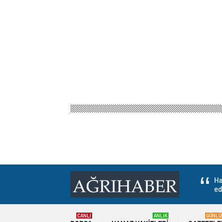
Ha
ed
CANLI
ANLIK
GÜNLÜ