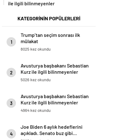
ile ilgili bilinmeyenler
KATEGORİNİN POPÜLERLERİ
Trump’tan seçim sonrası ilk
mülakat
1
8025 kez okundu
Avusturya başbakanı Sebastian
Kurz ile ilgili bilinmeyenler
2
5026 kez okundu
Avusturya başbakanı Sebastian
Kurz ile ilgili bilinmeyenler
3
4964 kez okundu
Joe Biden 6 aylık hedeflerini
açıkladı. Senato buz gibi…
4