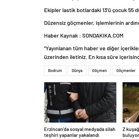
Ekipler lastik botlardaki 13’ü çocuk 55
Düzensiz göçmenler, işlemlerinin ardınd
Haber Kaynak : SONDAKIKA.COM
“Yayınlanan tüm haber ve diğer içerikler i
üzerinden iletiniz. En kısa süre içerisin
Bodrum
Dünya
Göçmen
Göçmenler
Erzincan’da sosyal medyada silah
Z kuşağ
teşhiri yapanlar yakalandı
buluyor