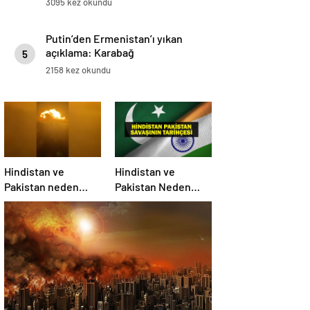
3095 kez okundu
Putin’den Ermenistan’ı yıkan
açıklama: Karabağ
5
Azerbaycan’ın ayrılmaz bir
2158 kez okundu
parçasıdır!
Hindistan ve
Hindistan ve
Pakistan neden
Pakistan Neden
savaşıyor?
Savaşıyor? Keşmir
Sorunu Nedir?
Neden Savaş
Başladı? İşte
Hindistan Pakistan
Savaşının Tarihçesi!