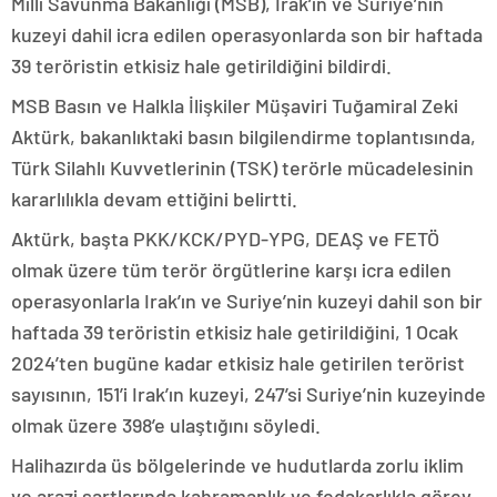
Milli Savunma Bakanlığı (MSB), Irak’ın ve Suriye’nin
kuzeyi dahil icra edilen operasyonlarda son bir haftada
39 teröristin etkisiz hale getirildiğini bildirdi.
MSB Basın ve Halkla İlişkiler Müşaviri Tuğamiral Zeki
Aktürk, bakanlıktaki basın bilgilendirme toplantısında,
Türk Silahlı Kuvvetlerinin (TSK) terörle mücadelesinin
kararlılıkla devam ettiğini belirtti.
Aktürk, başta PKK/KCK/PYD-YPG, DEAŞ ve FETÖ
olmak üzere tüm terör örgütlerine karşı icra edilen
operasyonlarla Irak’ın ve Suriye’nin kuzeyi dahil son bir
haftada 39 teröristin etkisiz hale getirildiğini, 1 Ocak
2024’ten bugüne kadar etkisiz hale getirilen terörist
sayısının, 151’i Irak’ın kuzeyi, 247’si Suriye’nin kuzeyinde
olmak üzere 398’e ulaştığını söyledi.
Halihazırda üs bölgelerinde ve hudutlarda zorlu iklim
ve arazi şartlarında kahramanlık ve fedakarlıkla görev