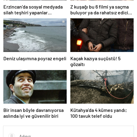
Erzincan’da sosyal medyada
Z kuşağı bu 6 filmi ya saçma
silah teşhiri yapanlar
buluyor ya da rahatsız edici
yakalandı
ve toksik!
Deniz ulaşımına poyraz engeli
Kaçak kazıya suçüstü! 5
gözaltı
Bir insan böyle davranıyorsa
Kütahya’da 4 kümes yandı;
aslında iyi ve güvenilir biri
100 tavuk telef oldu