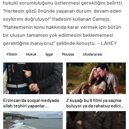
hukuki sorumluluğunu üstlenmesi gerektiğini belirtti.
“Herkesin gözü önünde yaşanan durum, devam eden
soykırımı doğruluyor” ifadesini kullanan Camejo,
“Mahkemenin konu hakkında karar vermek için bütün
bir ulusun tamamen yok edilmesini beklememesi
gerektiğine inanıyoruz” şeklinde konuştu. – LAHEY
Filistin
Hukuk
İşgal
Moussa
Uluslararası
Erzincan’da sosyal medyada
Z kuşağı bu 6 filmi ya saçma
silah teşhiri yapanlar
buluyor ya da rahatsız edici
yakalandı
ve toksik!