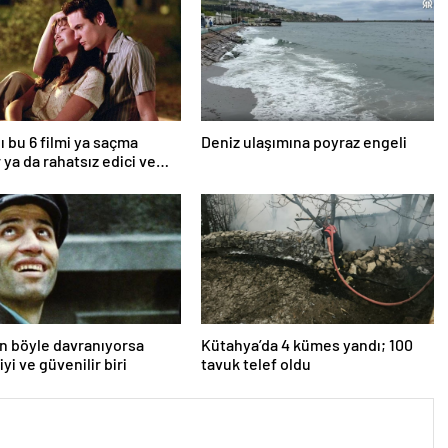
ı bu 6 filmi ya saçma
Deniz ulaşımına poyraz engeli
 ya da rahatsız edici ve
an böyle davranıyorsa
Kütahya’da 4 kümes yandı; 100
iyi ve güvenilir biri
tavuk telef oldu