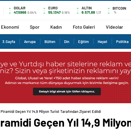
DOLAR
EURO
ALTIN
BITCOIN
47,5966
55,1347
6.571,88
%
0.04%
0.19%
1,17
Ekonomi
Spor
Kadın
Foto Galeri
Videolar
3.Sayfa
Avrupa
Bülten
Din
Eğitim
Hayat
Politika
 Piramidi Geçen Yıl 14,9 Milyon Turist Tarafından Ziyaret Edildi
iramidi Geçen Yıl 14,9 Milyo