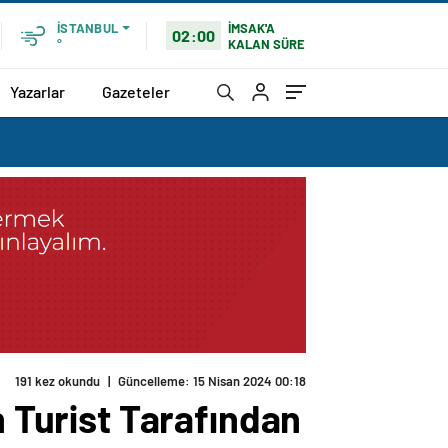
İMSAK'A
İSTANBUL
02:00
KALAN SÜRE
°
Yazarlar
Gazeteler
191 kez okundu
|
Güncelleme: 15 Nisan 2024 00:18
n Turist Tarafından