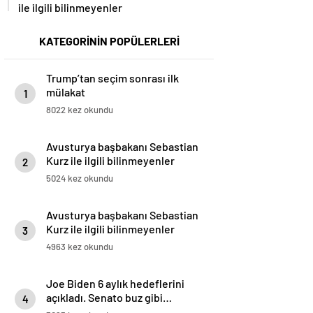
ile ilgili bilinmeyenler
KATEGORİNİN POPÜLERLERİ
Trump’tan seçim sonrası ilk
mülakat
1
8022 kez okundu
Avusturya başbakanı Sebastian
Kurz ile ilgili bilinmeyenler
2
5024 kez okundu
Avusturya başbakanı Sebastian
Kurz ile ilgili bilinmeyenler
3
4963 kez okundu
Joe Biden 6 aylık hedeflerini
açıkladı. Senato buz gibi…
4