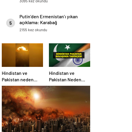
3095 kez okundu
Putin’den Ermenistan’ı yıkan
açıklama: Karabağ
5
Azerbaycan’ın ayrılmaz bir
2155 kez okundu
parçasıdır!
Hindistan ve
Hindistan ve
Pakistan neden
Pakistan Neden
savaşıyor?
Savaşıyor? Keşmir
Sorunu Nedir?
Neden Savaş
Başladı? İşte
Hindistan Pakistan
Savaşının Tarihçesi!