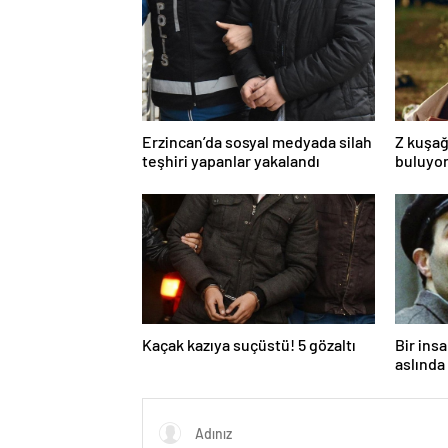
Erzincan’da sosyal medyada silah
Z kuşağ
teşhiri yapanlar yakalandı
buluyor
toksik!
Kaçak kazıya suçüstü! 5 gözaltı
Bir ins
aslında 