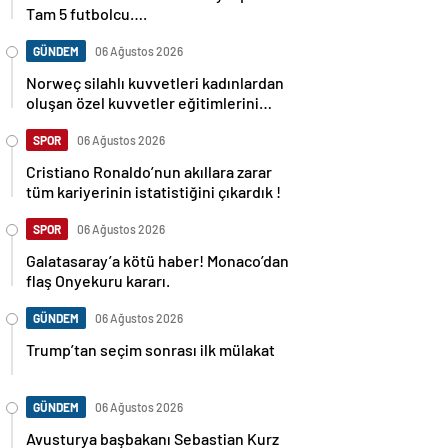
Tam 5 futbolcu….
GÜNDEM
06 Ağustos 2026
Norweç silahlı kuvvetleri kadınlardan
oluşan özel kuvvetler eğitimlerini
başlattı.
SPOR
06 Ağustos 2026
Cristiano Ronaldo’nun akıllara zarar
tüm kariyerinin istatistiğini çıkardık !
SPOR
06 Ağustos 2026
Galatasaray’a kötü haber! Monaco’dan
flaş Onyekuru kararı.
GÜNDEM
06 Ağustos 2026
Trump’tan seçim sonrası ilk mülakat
GÜNDEM
06 Ağustos 2026
Avusturya başbakanı Sebastian Kurz