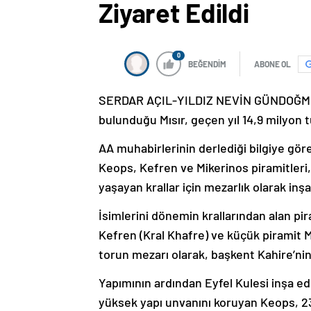
Ziyaret Edildi
0
BEĞENDİM
ABONE OL
SERDAR AÇIL-YILDIZ NEVİN GÜNDOĞMUŞ 
bulunduğu Mısır, geçen yıl 14,9 milyon tu
AA muhabirlerinin derlediği bilgiye göre
Keops, Kefren ve Mikerinos piramitleri
yaşayan krallar için mezarlık olarak inşa 
İsimlerini dönemin krallarından alan pi
Kefren (Kral Khafre) ve küçük piramit 
torun mezarı olarak, başkent Kahire’nin
Yapımının ardından Eyfel Kulesi inşa ed
yüksek yapı unvanını koruyan Keops, 2