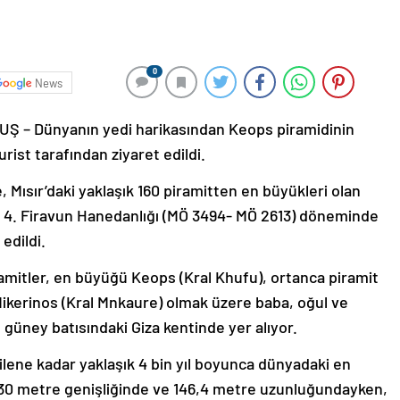
0
News
– Dünyanın yedi harikasından Keops piramidinin
rist tarafından ziyaret edildi.
, Mısır’daki yaklaşık 160 piramitten en büyükleri olan
, 4. Firavun Hanedanlığı (MÖ 3494- MÖ 2613) döneminde
edildi.
ramitler, en büyüğü Keops (Kral Khufu), ortanca piramit
Mikerinos (Kral Mnkaure) olmak üzere baba, oğul ve
 güney batısındaki Giza kentinde yer alıyor.
ilene kadar yaklaşık 4 bin yıl boyunca dünyadaki en
30 metre genişliğinde ve 146,4 metre uzunluğundayken,