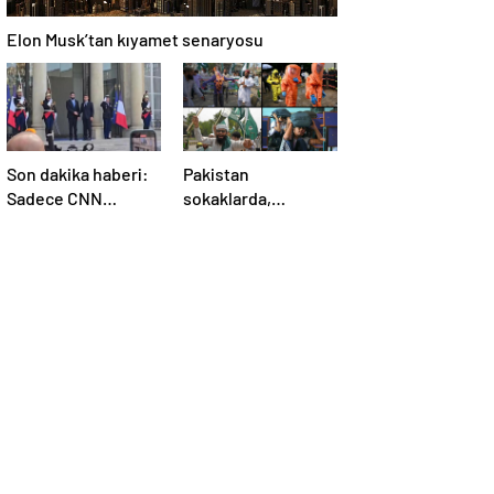
Elon Musk’tan kıyamet senaryosu
Son dakika haberi:
Pakistan
Sadece CNN
sokaklarda,
TÜRK’te: Şara
Hindistan
Elize’de! Suriye
tatbikatta: “Ateşle
Lideri, Macron ile
oynuyor”
görüşüyor