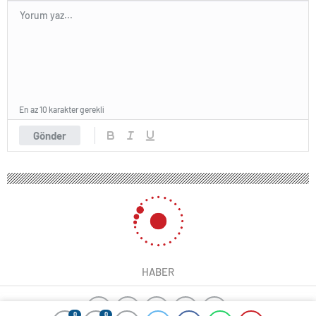
En az 10 karakter gerekli
Gönder
HABER
0
0