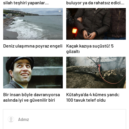
silah teşhiri yapanlar
buluyor ya da rahatsız edici
yakalandı
ve toksik!
Deniz ulaşımına poyraz engeli
Kaçak kazıya suçüstü! 5
gözaltı
Bir insan böyle davranıyorsa
Kütahya’da 4 kümes yandı;
aslında iyi ve güvenilir biri
100 tavuk telef oldu