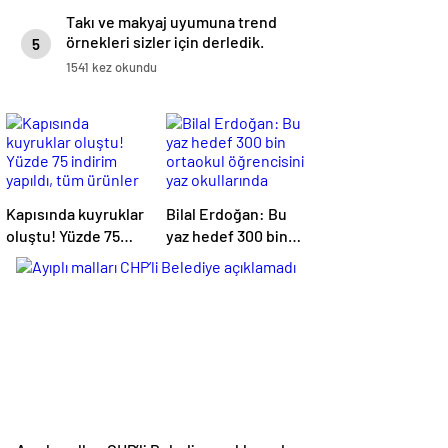
Takı ve makyaj uyumuna trend
örnekleri sizler için derledik.
5
1541 kez okundu
Kapısında kuyruklar
Bilal Erdoğan: Bu
oluştu! Yüzde 75
yaz hedef 300 bin
indirim yapıldı, tüm
ortaokul
ürünler kapış kapış
öğrencisini yaz
gitti
okullarında
ağırlamak