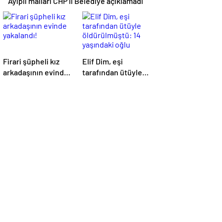
Ayıplı malları CHP’li Belediye açıklamadı
Firari şüpheli kız
Elif Dim, eşi
arkadaşının evinde
tarafından ütüyle
yakalandı!
öldürülmüştü: 14
yaşındaki oğlu
babasından
şikayetçi oldu!