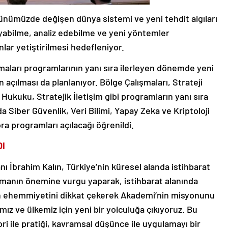
ünümüzde değişen dünya sistemi ve yeni tehdit algıları
ayabilme, analiz edebilme ve yeni yöntemler
lar yetiştirilmesi hedefleniyor.
şmaları programlarının yanı sıra ilerleyen dönemde yeni
 açılması da planlanıyor. Bölge Çalışmaları, Strateji
t Hukuku, Stratejik İletişim gibi programların yanı sıra
da Siber Güvenlik, Veri Bilimi, Yapay Zeka ve Kriptoloji
ra programları açılacağı öğrenildi.
DI
ı İbrahim Kalın, Türkiye’nin küresel alanda istihbarat
olmanın önemine vurgu yaparak, istihbarat alanında
ın ehemmiyetini dikkat çekerek Akademi’nin misyonunu
ız ve ülkemiz için yeni bir yolculuğa çıkıyoruz. Bu
ori ile pratiği, kavramsal düşünce ile uygulamayı bir