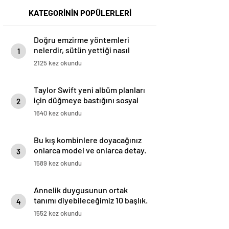
KATEGORİNİN POPÜLERLERİ
Doğru emzirme yöntemleri
nelerdir, sütün yettiği nasıl
1
anlaşılır?
2125 kez okundu
Taylor Swift yeni albüm planları
için düğmeye bastığını sosyal
2
medyadan duyurdu!
1640 kez okundu
Bu kış kombinlere doyacağınız
onlarca model ve onlarca detay.
3
1589 kez okundu
Annelik duygusunun ortak
tanımı diyebileceğimiz 10 başlık.
4
1552 kez okundu