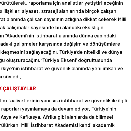
ürütülerek, raporlama için analistler yetiştirileceğinin
ı ilişkiler, siyaset, strateji alanlarında birçok çalışanı
alanında çalışan sayısının azlığına dikkat çekerek Millî
ak çalışmalar sayesinde bu alandaki eksikliğin
lın “Akademi’nin istihbarat alanında dünya çapındaki
yadaki gelişmeler karşısında değişim ve dönüşümlere
ökleşmesini sağlayacağını, Türkiye’de nitelikli ve dünya
luğu oluşturacağını, ‘Türkiye Ekseni’ doğrultusunda
rkiye’nin istihbarat ve güvenlik alanında yeni imkan ve
ı söyledi.
K ÇALIŞTAYLAR
m faaliyetlerinin yanı sıra istihbarat ve güvenlik ile ilgili
 raporları yayınlamaya da devam ediyor. Türkiye’nin
Asya ve Kafkasya, Afrika gibi alanlarda da bilimsel
rülürken, Milli İstihbarat Akademisi kendi akademik