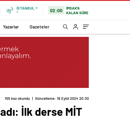
İMSAK'A
İSTANBUL
02:00
KALAN SÜRE
°
Yazarlar
Gazeteler
155 kez okundu
|
Güncelleme: 16 Eylül 2024 20:30
adı: İlk derse MİT