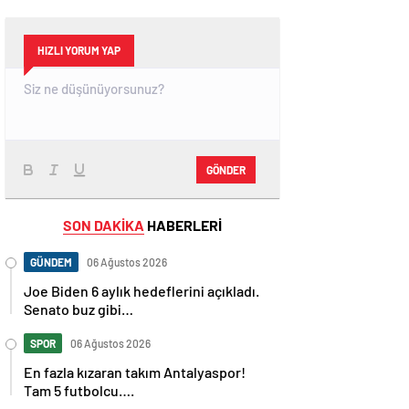
HIZLI YORUM YAP
GÖNDER
SON DAKİKA
HABERLERİ
GÜNDEM
06 Ağustos 2026
Joe Biden 6 aylık hedeflerini açıkladı.
Senato buz gibi…
SPOR
06 Ağustos 2026
En fazla kızaran takım Antalyaspor!
Tam 5 futbolcu….