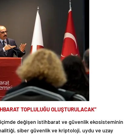
STİHBARAT TOPLULUĞU OLUŞTURULACAK”
lı biçimde değişen istihbarat ve güvenlik ekosisteminin
litiği, siber güvenlik ve kriptoloji, uydu ve uzay