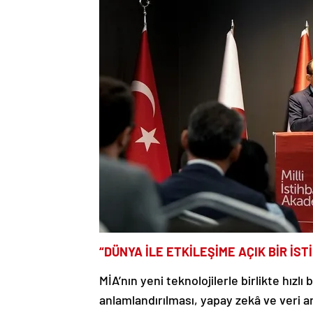
“DÜNYA İLE ETKİLEŞİME AÇIK BİR İ
MİA’nın yeni teknolojilerle birlikte hız
anlamlandırılması, yapay zekâ ve veri ana