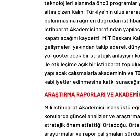
teknolojileri alanında öncü programlar y
altını çizen Kalın, Türkiye’nin uluslararas
bulunmasına rağmen doğrudan istihbarat 
İstihbarat Akademisi tarafından yapılac
kapatılacağını kaydetti. MİT Başkanı Ka
gelişmeleri yakından takip ederek dün
yol gösterecek bir stratejik anlayışın k
ile etkileşime açık bir istihbarat toplu
yapılacak çalışmalarla akademinin ve Tü
kabiliyetler edinmesine katkı sunacağın
ARAŞTIRMA RAPORLARI VE AKADEMİ
Mili İstihbarat Akademisi lisansüstü eğiti
konularda güncel analizler ve araştırma
stratejik önem atfettiği Ortadoğu, Orta 
araştırmalar ve rapor çalışmaları sürdü