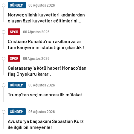
GÜNDEM
06 Ağustos 2026
Norweç silahlı kuvvetleri kadınlardan
oluşan özel kuvvetler eğitimlerini
başlattı.
SPOR
06 Ağustos 2026
Cristiano Ronaldo’nun akıllara zarar
tüm kariyerinin istatistiğini çıkardık !
SPOR
06 Ağustos 2026
Galatasaray’a kötü haber! Monaco’dan
flaş Onyekuru kararı.
GÜNDEM
06 Ağustos 2026
Trump’tan seçim sonrası ilk mülakat
GÜNDEM
06 Ağustos 2026
Avusturya başbakanı Sebastian Kurz
ile ilgili bilinmeyenler