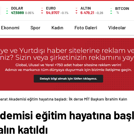
DOLAR
EURO
ALTIN
BITCOIN
47,5989
54,9707
6.479,21
%
0.05%
-0.1%
-0,26
Ekonomi
Spor
Kadın
Foto Galeri
Videolar
ihbarat Akademisi eğitim hayatına başladı: İlk derse MİT Başkanı İbrahim Kalın
ademisi eğitim hayatına başl
ın katıldı