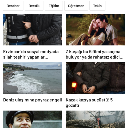
Beraber
Derslik
Eğitim
Öğretmen
Tekin
Erzincan’da sosyal medyada
Z kuşağı bu 6 filmi ya saçma
silah teşhiri yapanlar
buluyor ya da rahatsız edici
yakalandı
ve toksik!
Deniz ulaşımına poyraz engeli
Kaçak kazıya suçüstü! 5
gözaltı