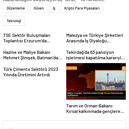
Düzenleme
Güven
İş
Kripto Para Piyasaları
Teknoloji
TSE Sektör Buluşmaları
Malezya ve Türkiye Şirketleri
Toplantısı Erzurum’da
Arasında İş Diyaloğu
Gerçekleştirildi
Toplantısı Gerçekleştirildi
Hazine ve Maliye Bakanı
Tekirdağ’da 63 pansiyon
Mehmet Şimşek, Batman’da
işletmesi kapatılma kararıyla
medikal malzeme üretimi
karşı karşıya
yapacak bir fabrikanın
Türk Çimento Sektörü 2023
açılışını gerçekleştirdi
Yılında Üretimini Artırdı
Tarım ve Orman Bakanı:
Kırsal kalkınmada gençlere
ve kadınlara pozitif ayrımcılık
yapıyoruz