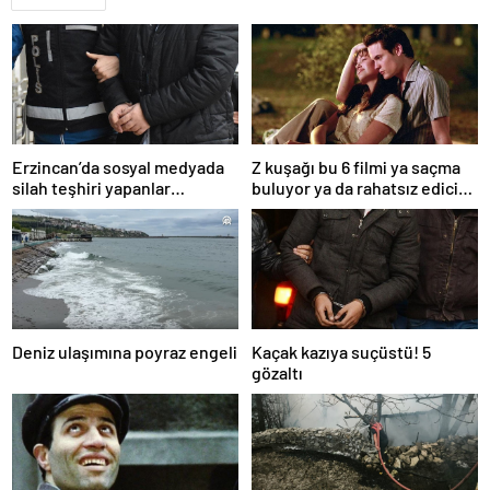
Erzincan’da sosyal medyada
Z kuşağı bu 6 filmi ya saçma
silah teşhiri yapanlar
buluyor ya da rahatsız edici
yakalandı
ve toksik!
Deniz ulaşımına poyraz engeli
Kaçak kazıya suçüstü! 5
gözaltı