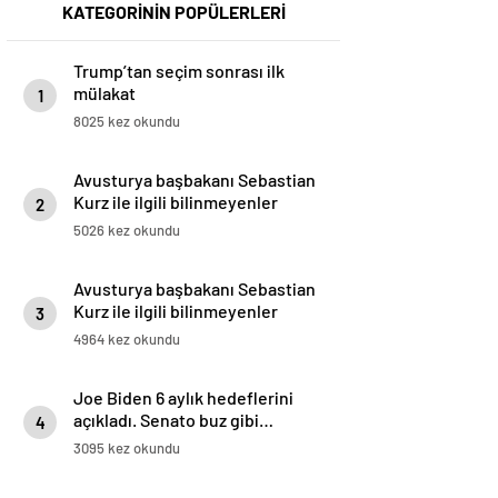
KATEGORİNİN POPÜLERLERİ
Trump’tan seçim sonrası ilk
mülakat
1
8025 kez okundu
Avusturya başbakanı Sebastian
Kurz ile ilgili bilinmeyenler
2
5026 kez okundu
Avusturya başbakanı Sebastian
Kurz ile ilgili bilinmeyenler
3
4964 kez okundu
Joe Biden 6 aylık hedeflerini
açıkladı. Senato buz gibi…
4
3095 kez okundu