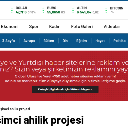
DOLAR
EURO
ALTIN
BITCOIN
47,7116
55,0650
6.545,84
%
0.16%
0%
0,82
Ekonomi
Spor
Kadın
Foto Galeri
Videolar
3.Sayfa
Avrupa
Bülten
Din
Eğitim
Hayat
Politika
şimci ahilik projesi
imci ahilik projesi