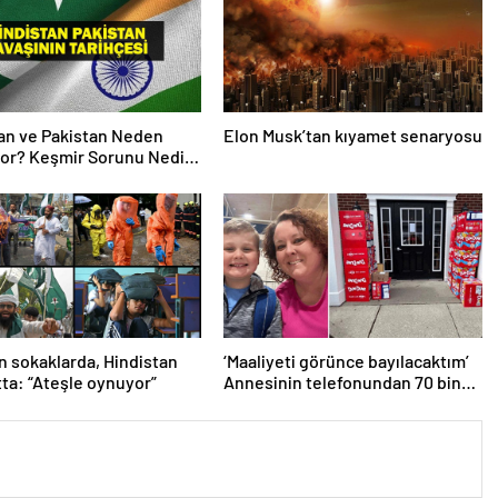
an ve Pakistan Neden
Elon Musk’tan kıyamet senaryosu
or? Keşmir Sorunu Nedir?
avaş Başladı? İşte
an Pakistan Savaşının
si!
n sokaklarda, Hindistan
‘Maaliyeti görünce bayılacaktım’
tta: “Ateşle oynuyor”
Annesinin telefonundan 70 bin
tane lolipop aldı