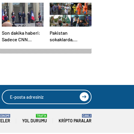
Son dakika haberi:
Pakistan
Sadece CNN
sokaklarda,
TÜRK’te: Şara
Hindistan
Elize’de! Suriye
tatbikatta: “Ateşle
Lideri, Macron ile
oynuyor”
görüşüyor
KONOMİ
TRAFİK
CANLI
TELER
YOL DURUMU
KRIPTO PARALAR