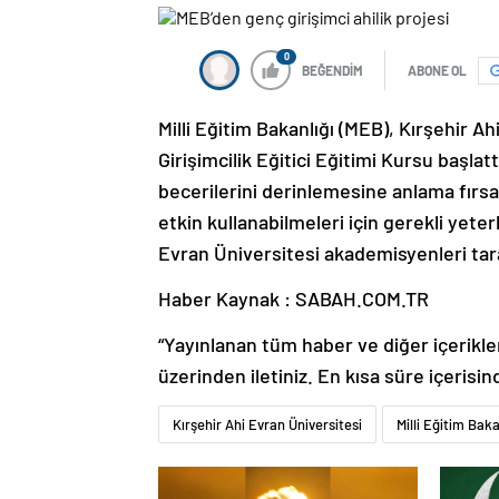
0
BEĞENDİM
ABONE OL
Milli Eğitim Bakanlığı (MEB), Kırşehir Ah
Girişimcilik Eğitici Eğitimi Kursu başla
becerilerini derinlemesine anlama fırsat
etkin kullanabilmeleri için gerekli yeter
Evran Üniversitesi akademisyenleri tar
Haber Kaynak : SABAH.COM.TR
“Yayınlanan tüm haber ve diğer içerikler i
üzerinden iletiniz. En kısa süre içerisin
Kırşehir Ahi Evran Üniversitesi
Milli Eğitim Baka