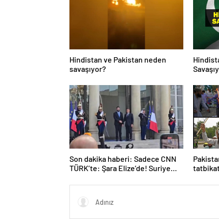
Hindistan ve Pakistan neden
Hindist
savaşıyor?
Savaşıy
Neden S
Hindist
Tarihçe
Son dakika haberi: Sadece CNN
Pakista
TÜRK’te: Şara Elize’de! Suriye
tatbika
Lideri, Macron ile görüşüyor