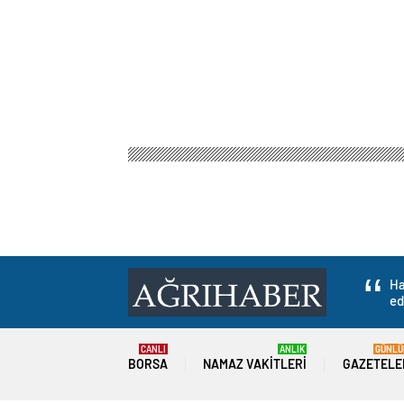
Ha
ed
CANLI
ANLIK
GÜNLÜ
BORSA
NAMAZ VAKITLERI
GAZETELE