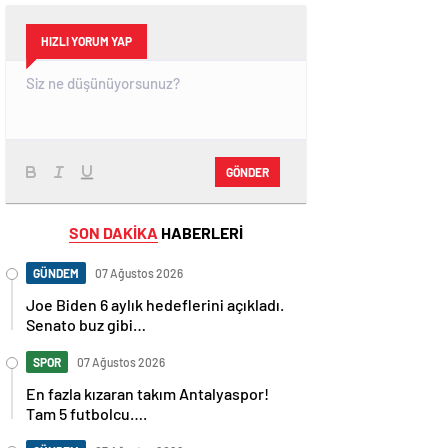
HIZLI YORUM YAP
GÖNDER
SON DAKİKA
HABERLERİ
GÜNDEM
07 Ağustos 2026
Joe Biden 6 aylık hedeflerini açıkladı.
Senato buz gibi…
SPOR
07 Ağustos 2026
En fazla kızaran takım Antalyaspor!
Tam 5 futbolcu….