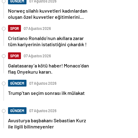
GÜNDEM
07 Ağustos 2026
Norweç silahlı kuvvetleri kadınlardan
oluşan özel kuvvetler eğitimlerini
başlattı.
SPOR
07 Ağustos 2026
Cristiano Ronaldo’nun akıllara zarar
tüm kariyerinin istatistiğini çıkardık !
SPOR
07 Ağustos 2026
Galatasaray’a kötü haber! Monaco’dan
flaş Onyekuru kararı.
GÜNDEM
07 Ağustos 2026
Trump’tan seçim sonrası ilk mülakat
GÜNDEM
07 Ağustos 2026
Avusturya başbakanı Sebastian Kurz
ile ilgili bilinmeyenler