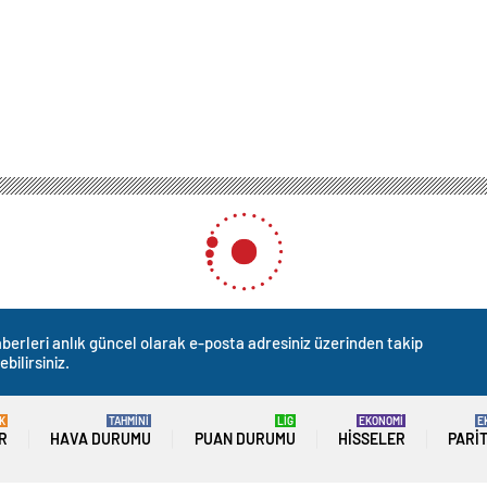
berleri anlık güncel olarak e-posta adresiniz üzerinden takip
ebilirsiniz.
K
TAHMİNİ
LİG
EKONOMİ
E
R
HAVA DURUMU
PUAN DURUMU
HISSELER
PARI