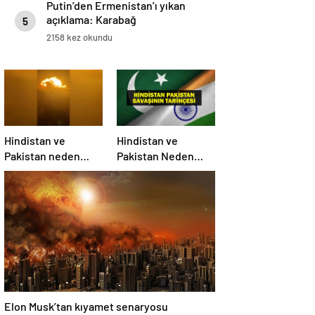
Putin’den Ermenistan’ı yıkan
açıklama: Karabağ
5
Azerbaycan’ın ayrılmaz bir
2158 kez okundu
parçasıdır!
Hindistan ve
Hindistan ve
Pakistan neden
Pakistan Neden
savaşıyor?
Savaşıyor? Keşmir
Sorunu Nedir?
Neden Savaş
Başladı? İşte
Hindistan Pakistan
Savaşının Tarihçesi!
Elon Musk’tan kıyamet senaryosu