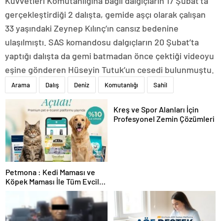
Kuvvetleri Komutanlığına bağlı dalgıçların 17 Şubat’ta
gerçekleştirdiği 2 dalışta, gemide aşçı olarak çalışan
33 yaşındaki Zeynep Kılınç’ın cansız bedenine
ulaşılmıştı. SAS komandosu dalgıçların 20 Şubat’ta
yaptığı dalışta da gemi batmadan önce çektiği videoyu
eşine gönderen Hüseyin Tutuk’un cesedi bulunmuştu.
Arama
Dalış
Deniz
Komutanlığı
Sahil
Kreş ve Spor Alanları İçin
Profesyonel Zemin Çözümleri
Petmona : Kedi Maması ve
Köpek Maması İle Tüm Evcil
Hayvan Ürünleri