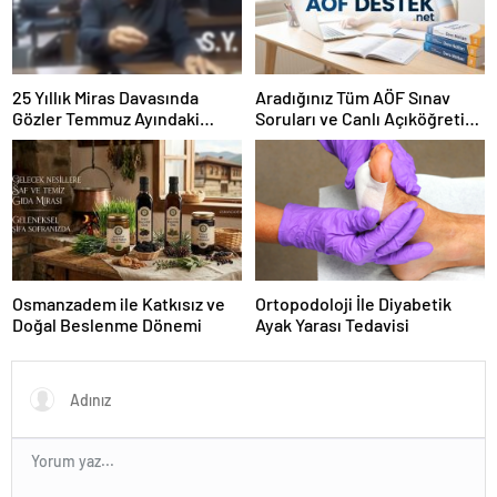
25 Yıllık Miras Davasında
Aradığınız Tüm AÖF Sınav
Gözler Temmuz Ayındaki
Soruları ve Canlı Açıköğretim
Karar Duruşmasına Çevrildi
Forumu Burada
Osmanzadem ile Katkısız ve
Ortopodoloji İle Diyabetik
Doğal Beslenme Dönemi
Ayak Yarası Tedavisi