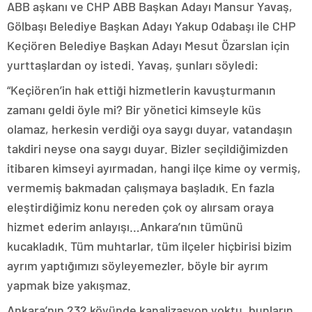
ABB aşkanı ve CHP ABB Başkan Adayı Mansur Yavaş,
Gölbaşı Belediye Başkan Adayı Yakup Odabaşı ile CHP
Keçiören Belediye Başkan Adayı Mesut Özarslan için
yurttaşlardan oy istedi. Yavaş, şunları söyledi:
“Keçiören’in hak ettiği hizmetlerin kavuşturmanın
zamanı geldi öyle mi? Bir yönetici kimseyle küs
olamaz, herkesin verdiği oya saygı duyar, vatandaşın
takdiri neyse ona saygı duyar. Bizler seçildiğimizden
itibaren kimseyi ayırmadan, hangi ilçe kime oy vermiş,
vermemiş bakmadan çalışmaya başladık. En fazla
eleştirdiğimiz konu nereden çok oy alırsam oraya
hizmet ederim anlayışı…Ankara’nın tümünü
kucakladık. Tüm muhtarlar, tüm ilçeler hiçbirisi bizim
ayrım yaptığımızı söyleyemezler, böyle bir ayrım
yapmak bize yakışmaz.
Ankara’nın 232 köyünde kanalizasyon yoktu, bunların