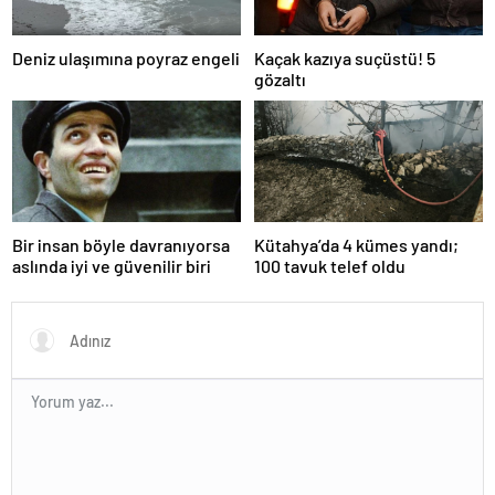
Deniz ulaşımına poyraz engeli
Kaçak kazıya suçüstü! 5
gözaltı
Bir insan böyle davranıyorsa
Kütahya’da 4 kümes yandı;
aslında iyi ve güvenilir biri
100 tavuk telef oldu