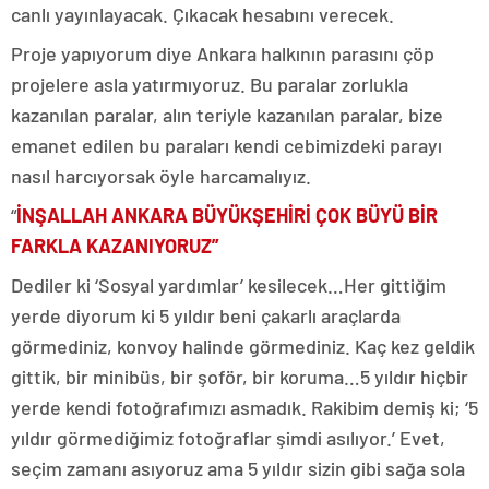
canlı yayınlayacak. Çıkacak hesabını verecek.
Proje yapıyorum diye Ankara halkının parasını çöp
projelere asla yatırmıyoruz. Bu paralar zorlukla
kazanılan paralar, alın teriyle kazanılan paralar, bize
emanet edilen bu paraları kendi cebimizdeki parayı
nasıl harcıyorsak öyle harcamalıyız.
“
İNŞALLAH ANKARA BÜYÜKŞEHİRİ ÇOK BÜYÜ BİR
FARKLA KAZANIYORUZ”
Dediler ki ‘Sosyal yardımlar’ kesilecek…Her gittiğim
yerde diyorum ki 5 yıldır beni çakarlı araçlarda
görmediniz, konvoy halinde görmediniz. Kaç kez geldik
gittik, bir minibüs, bir şoför, bir koruma…5 yıldır hiçbir
yerde kendi fotoğrafımızı asmadık. Rakibim demiş ki; ‘5
yıldır görmediğimiz fotoğraflar şimdi asılıyor.’ Evet,
seçim zamanı asıyoruz ama 5 yıldır sizin gibi sağa sola