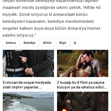
Geçen dönemde belediyeyi kazanmamıza rağmen
maalesef meclis üyeliğinde sıkıntı çektik, 148’de 40
kişiydik. Şimdi istiyoruz ki Ankara’daki bütün
belediyeleri kazanalım, belediye meclisimizdeki
engeller kalksın doya doya bütün Ankara’ya hizmet
edelim istiyoruz.”
Ankara
Belediye
Bütün
Büyü
İş
Erzincan’da sosyal medyada
Z kuşağı bu 6 filmi ya saçma
silah teşhiri yapanlar
buluyor ya da rahatsız edici
yakalandı
ve toksik!