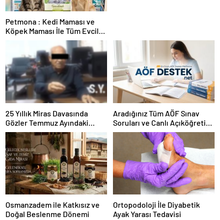
Petmona : Kedi Maması ve
Köpek Maması İle Tüm Evcil
Hayvan Ürünleri
25 Yıllık Miras Davasında
Aradığınız Tüm AÖF Sınav
Gözler Temmuz Ayındaki
Soruları ve Canlı Açıköğretim
Karar Duruşmasına Çevrildi
Forumu Burada
Osmanzadem ile Katkısız ve
Ortopodoloji İle Diyabetik
Doğal Beslenme Dönemi
Ayak Yarası Tedavisi