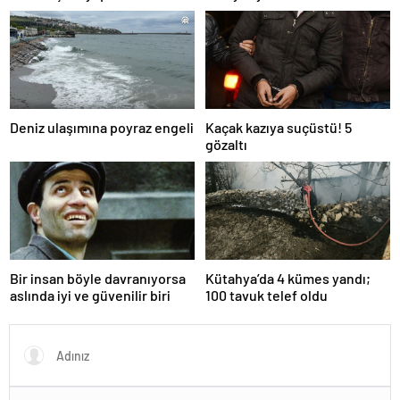
yakalandı
ve toksik!
Deniz ulaşımına poyraz engeli
Kaçak kazıya suçüstü! 5
gözaltı
Bir insan böyle davranıyorsa
Kütahya’da 4 kümes yandı;
aslında iyi ve güvenilir biri
100 tavuk telef oldu