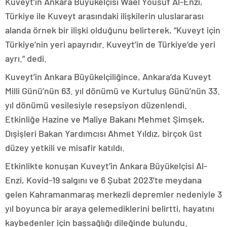
Kuveyt’in Ankara Büyükelçisi Wael Yousuf Al-Enzi,
Türkiye ile Kuveyt arasındaki ilişkilerin uluslararası
alanda örnek bir ilişki olduğunu belirterek, “Kuveyt için
Türkiye’nin yeri apayrıdır. Kuveyt’in de Türkiye’de yeri
ayrı.” dedi.
Kuveyt’in Ankara Büyükelçiliğince, Ankara’da Kuveyt
Milli Günü’nün 63. yıl dönümü ve Kurtuluş Günü’nün 33.
yıl dönümü vesilesiyle resepsiyon düzenlendi.
Etkinliğe Hazine ve Maliye Bakanı Mehmet Şimşek,
Dışişleri Bakan Yardımcısı Ahmet Yıldız, birçok üst
düzey yetkili ve misafir katıldı.
Etkinlikte konuşan Kuveyt’in Ankara Büyükelçisi Al-
Enzi, Kovid-19 salgını ve 6 Şubat 2023’te meydana
gelen Kahramanmaraş merkezli depremler nedeniyle 3
yıl boyunca bir araya gelemediklerini belirtti, hayatını
kaybedenler için başsağlığı dileğinde bulundu.