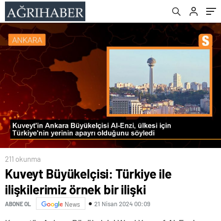
211 okunma
Kuveyt Büyükelçisi: Türkiye ile
ilişkilerimiz örnek bir ilişki
21 Nisan 2024 00:09
ABONE OL
News