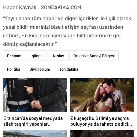
Haber Kaynak : SONDAKIKA.COM
“Yayınlanan tüm haber ve diğer içerikler ile ilgili olarak
yasal bildirimlerinizi bize iletişim sayfası üzerinden
iletiniz. En kısa süre içerisinde bildirimlerinize geri
dönüş sağlanılacaktır.”
Ekonomi
güncel
Kızılay
Organize Sanayi Bölgesi
Politika
Sivil Toplum
son dakika
Erzincan’da sosyal medyada
Z kuşağı bu 6 filmi ya saçma
silah teşhiri yapanlar
buluyor ya da rahatsız edici
yakalandı
ve toksik!