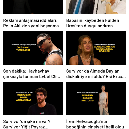
Babasını kaybeden Fulden
Reklam anlaşması iddiaları!
Uras’tan duygulandıran
Pelin Akil’den yeni boşanma
paylaşım! ‘Nurlarda uyu’
açıklaması
Son dakika: Havhavhav
Survivor’da Almeda Baylan
şarkısıyla tanınan Lvbel C5
diskalifiye mi oldu? Eşi Ercan
tutuklandı
Baylan Instagram’dan açıkladı
Survivor’da şike mi var?
İrem Helvacıoğlu’nun
Survivor Yiğit Poyraz
bebeğinin cinsiyeti belli oldu