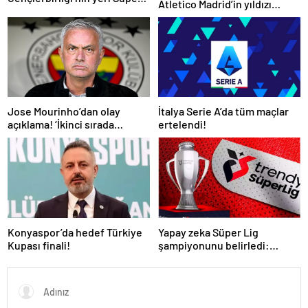
Atletico Madrid’in yıldızı
Lig’dir
gündemde
İtalya Serie A’da tüm maçlar
Jose Mourinho’dan olay
ertelendi!
açıklama! ‘İkinci sırada
bitireceğiz’
Konyaspor’da hedef Türkiye
Yapay zeka Süper Lig
Kupası finali!
şampiyonunu belirledi:
Fenerbahçe ile Galatasaray
arasında inanılmaz final!