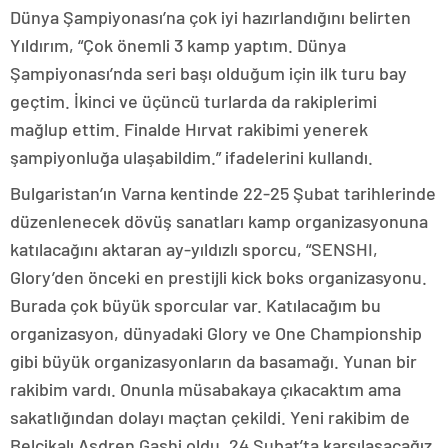
Dünya Şampiyonası’na çok iyi hazırlandığını belirten
Yıldırım, “Çok önemli 3 kamp yaptım. Dünya
Şampiyonası’nda seri başı olduğum için ilk turu bay
geçtim. İkinci ve üçüncü turlarda da rakiplerimi
mağlup ettim. Finalde Hırvat rakibimi yenerek
şampiyonluğa ulaşabildim.” ifadelerini kullandı.
Bulgaristan’ın Varna kentinde 22-25 Şubat tarihlerinde
düzenlenecek dövüş sanatları kamp organizasyonuna
katılacağını aktaran ay-yıldızlı sporcu, “SENSHI,
Glory’den önceki en prestijli kick boks organizasyonu.
Burada çok büyük sporcular var. Katılacağım bu
organizasyon, dünyadaki Glory ve One Championship
gibi büyük organizasyonların da basamağı. Yunan bir
rakibim vardı. Onunla müsabakaya çıkacaktım ama
sakatlığından dolayı maçtan çekildi. Yeni rakibim de
Belçikalı Asdren Gashi oldu. 24 Şubat’ta karşılaşacağız.