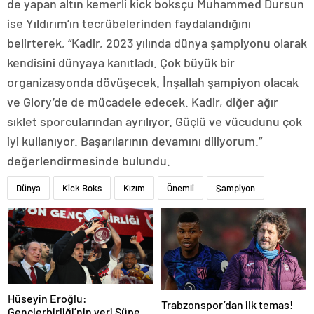
de yapan altın kemerli kick boksçu Muhammed Dursun
ise Yıldırım’ın tecrübelerinden faydalandığını
belirterek, “Kadir, 2023 yılında dünya şampiyonu olarak
kendisini dünyaya kanıtladı. Çok büyük bir
organizasyonda dövüşecek. İnşallah şampiyon olacak
ve Glory’de de mücadele edecek. Kadir, diğer ağır
sıklet sporcularından ayrılıyor. Güçlü ve vücudunu çok
iyi kullanıyor. Başarılarının devamını diliyorum.”
değerlendirmesinde bulundu.
Dünya
Kick Boks
Kızım
Önemli
Şampiyon
Hüseyin Eroğlu:
Trabzonspor’dan ilk temas!
Gençlerbirliği’nin yeri Süper