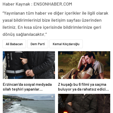
Haber Kaynak : ENSONHABER.COM
“Yayınlanan tüm haber ve diğer içerikler ile ilgili olarak
yasal bildirimlerinizi bize iletişim sayfası üzerinden
iletiniz. En kısa süre içerisinde bildirimlerinize geri
dönüş sağlanılacaktır.”
Ali Babacan
Dem Parti
Kemal Kılıçdaroğlu
Erzincan’da sosyal medyada
Z kuşağı bu 6 filmi ya saçma
silah teşhiri yapanlar
buluyor ya da rahatsız edici
yakalandı
ve toksik!