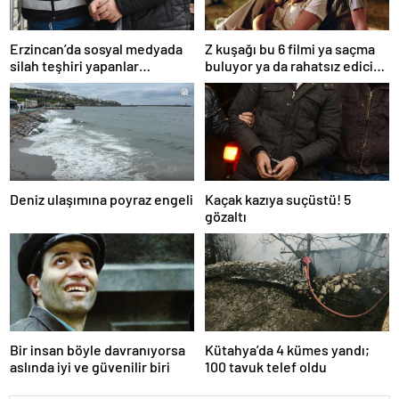
Erzincan’da sosyal medyada
Z kuşağı bu 6 filmi ya saçma
silah teşhiri yapanlar
buluyor ya da rahatsız edici
yakalandı
ve toksik!
Deniz ulaşımına poyraz engeli
Kaçak kazıya suçüstü! 5
gözaltı
Bir insan böyle davranıyorsa
Kütahya’da 4 kümes yandı;
aslında iyi ve güvenilir biri
100 tavuk telef oldu