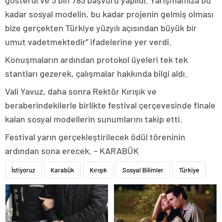
gösterdi ve 3 bin 783 başvuru yapıldı. Yarışmamıza bu
kadar sosyal modelin, bu kadar projenin gelmiş olması
bize gerçekten Türkiye yüzyılı açısından büyük bir
umut vadetmektedir” ifadelerine yer verdi.
Konuşmaların ardından protokol üyeleri tek tek
stantları gezerek, çalışmalar hakkında bilgi aldı.
Vali Yavuz, daha sonra Rektör Kırışık ve
beraberindekilerle birlikte festival çerçevesinde finale
kalan sosyal modellerin sunumlarını takip etti.
Festival yarın gerçekleştirilecek ödül töreninin
ardından sona erecek. – KARABÜK
İstiyoruz
Karabük
Kırışık
Sosyal Bilimler
Türkiye