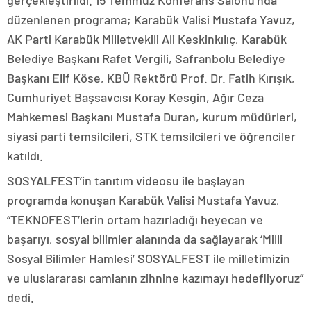
gerçekleştirildi. 15 Temmuz Konferans Salonu’nda
düzenlenen programa; Karabük Valisi Mustafa Yavuz,
AK Parti Karabük Milletvekili Ali Keskinkılıç, Karabük
Belediye Başkanı Rafet Vergili, Safranbolu Belediye
Başkanı Elif Köse, KBÜ Rektörü Prof. Dr. Fatih Kırışık,
Cumhuriyet Başsavcısı Koray Kesgin, Ağır Ceza
Mahkemesi Başkanı Mustafa Duran, kurum müdürleri,
siyasi parti temsilcileri, STK temsilcileri ve öğrenciler
katıldı.
SOSYALFEST’in tanıtım videosu ile başlayan
programda konuşan Karabük Valisi Mustafa Yavuz,
“TEKNOFEST’lerin ortam hazırladığı heyecan ve
başarıyı, sosyal bilimler alanında da sağlayarak ‘Milli
Sosyal Bilimler Hamlesi’ SOSYALFEST ile milletimizin
ve uluslararası camianın zihnine kazımayı hedefliyoruz”
dedi.