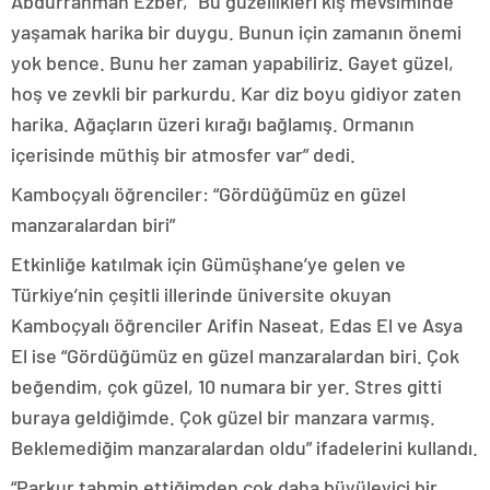
Abdurrahman Ezber, “Bu güzellikleri kış mevsiminde
yaşamak harika bir duygu. Bunun için zamanın önemi
yok bence. Bunu her zaman yapabiliriz. Gayet güzel,
hoş ve zevkli bir parkurdu. Kar diz boyu gidiyor zaten
harika. Ağaçların üzeri kırağı bağlamış. Ormanın
içerisinde müthiş bir atmosfer var” dedi.
Kamboçyalı öğrenciler: “Gördüğümüz en güzel
manzaralardan biri”
Etkinliğe katılmak için Gümüşhane’ye gelen ve
Türkiye’nin çeşitli illerinde üniversite okuyan
Kamboçyalı öğrenciler Arifin Naseat, Edas El ve Asya
El ise “Gördüğümüz en güzel manzaralardan biri. Çok
beğendim, çok güzel, 10 numara bir yer. Stres gitti
buraya geldiğimde. Çok güzel bir manzara varmış.
Beklemediğim manzaralardan oldu” ifadelerini kullandı.
“Parkur tahmin ettiğimden çok daha büyüleyici bir