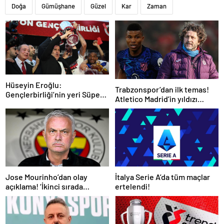
Doğa
Gümüşhane
Güzel
Kar
Zaman
Hüseyin Eroğlu:
Trabzonspor’dan ilk temas!
Gençlerbirliği’nin yeri Süper
Atletico Madrid’in yıldızı
Lig’dir
gündemde
İtalya Serie A’da tüm maçlar
Jose Mourinho’dan olay
ertelendi!
açıklama! ‘İkinci sırada
bitireceğiz’