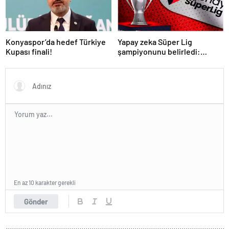
Konyaspor’da hedef Türkiye
Yapay zeka Süper Lig
Kupası finali!
şampiyonunu belirledi:
Fenerbahçe ile Galatasaray
arasında inanılmaz final!
En az 10 karakter gerekli
Gönder