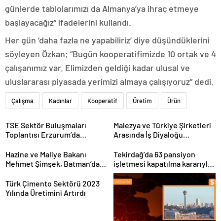
günlerde tablolarımızı da Almanya’ya ihraç etmeye
başlayacağız” ifadelerini kullandı.
Her gün ‘daha fazla ne yapabiliriz’ diye düşündüklerini
söyleyen Özkan; “Bugün kooperatifimizde 10 ortak ve 4
çalışanımız var. Elimizden geldiği kadar ulusal ve
uluslararası piyasada yerimizi almaya çalışıyoruz” dedi.
Çalışma
Kadınlar
Kooperatif
Üretim
Ürün
TSE Sektör Buluşmaları
Malezya ve Türkiye Şirketleri
Toplantısı Erzurum’da
Arasında İş Diyaloğu
Gerçekleştirildi
Toplantısı Gerçekleştirildi
Hazine ve Maliye Bakanı
Tekirdağ’da 63 pansiyon
Mehmet Şimşek, Batman’da
işletmesi kapatılma kararıyla
medikal malzeme üretimi
karşı karşıya
yapacak bir fabrikanın
Türk Çimento Sektörü 2023
açılışını gerçekleştirdi
Yılında Üretimini Artırdı