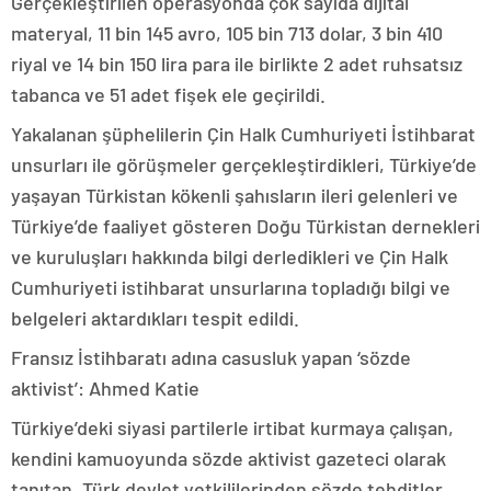
Gerçekleştirilen operasyonda çok sayıda dijital
materyal, 11 bin 145 avro, 105 bin 713 dolar, 3 bin 410
riyal ve 14 bin 150 lira para ile birlikte 2 adet ruhsatsız
tabanca ve 51 adet fişek ele geçirildi.
Yakalanan şüphelilerin Çin Halk Cumhuriyeti İstihbarat
unsurları ile görüşmeler gerçekleştirdikleri, Türkiye’de
yaşayan Türkistan kökenli şahısların ileri gelenleri ve
Türkiye’de faaliyet gösteren Doğu Türkistan dernekleri
ve kuruluşları hakkında bilgi derledikleri ve Çin Halk
Cumhuriyeti istihbarat unsurlarına topladığı bilgi ve
belgeleri aktardıkları tespit edildi.
Fransız İstihbaratı adına casusluk yapan ‘sözde
aktivist’: Ahmed Katie
Türkiye’deki siyasi partilerle irtibat kurmaya çalışan,
kendini kamuoyunda sözde aktivist gazeteci olarak
tanıtan, Türk devlet yetkililerinden sözde tehditler