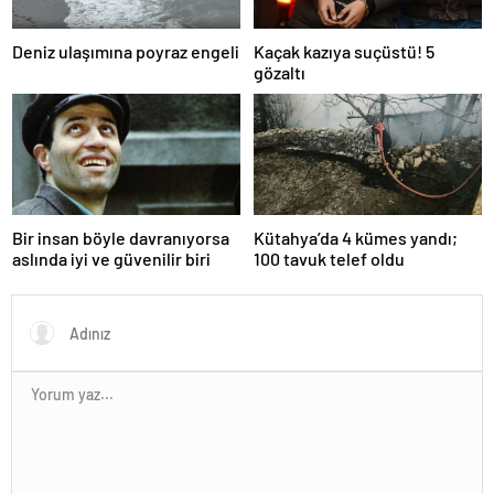
Deniz ulaşımına poyraz engeli
Kaçak kazıya suçüstü! 5
gözaltı
Bir insan böyle davranıyorsa
Kütahya’da 4 kümes yandı;
aslında iyi ve güvenilir biri
100 tavuk telef oldu