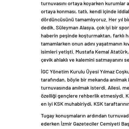
turnuvasını ortaya koyarken kurumlar ara
ortaya konması, tatlı, kendi içinde iddia
dördüncüsünü tamamlıyoruz. Her yıl bi
dedik. Süleyman Alasya, çok iyi bir spor
haberin peşinde koşturmaktan, farklı ha
tamamlarken onun adını yaşatmanın kıva
isimleri yetişti. Mustafa Kemal Atatürk,
çevik ahlaklı ve kalemini satmayanını sev
İGC Yönetim Kurulu Üyesi Yılmaz Coşkun
tarafından, böyle bir mekanda anılmak 
turnuvasında anılmak isterdi. Ailesi, me
özelliği gençlere rehberlik etmesiydi. 
en iyi KSK muhabiriydi, KSK taraftarının
Tugay konuşmaların ardından turnuvada 
ederken İzmir Gazeteciler Cemiyeti Başk