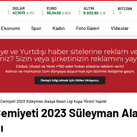
DOLAR
EURO
ALTIN
BITCOIN
47,7073
55,0430
6.632,90
%
0.17%
0.05%
2,16
Ekonomi
Spor
Kadın
Foto Galeri
Videolar
 Cemiyeti 2023 Süleyman Alasya Basın Ligi Kupa Töreni Yapıldı
Cemiyeti 2023 Süleyman Ala
ı