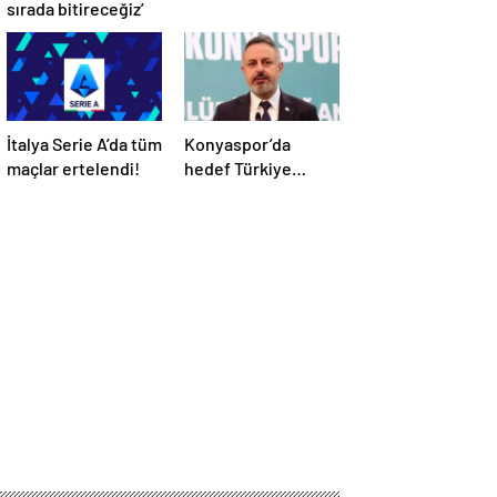
sırada bitireceğiz’
İtalya Serie A’da tüm
Konyaspor’da
maçlar ertelendi!
hedef Türkiye
Kupası finali!