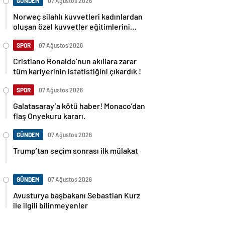
GÜNDEM
07 Ağustos 2026
Norweç silahlı kuvvetleri kadınlardan
oluşan özel kuvvetler eğitimlerini
başlattı.
SPOR
07 Ağustos 2026
Cristiano Ronaldo’nun akıllara zarar
tüm kariyerinin istatistiğini çıkardık !
SPOR
07 Ağustos 2026
Galatasaray’a kötü haber! Monaco’dan
flaş Onyekuru kararı.
GÜNDEM
07 Ağustos 2026
Trump’tan seçim sonrası ilk mülakat
GÜNDEM
07 Ağustos 2026
Avusturya başbakanı Sebastian Kurz
ile ilgili bilinmeyenler