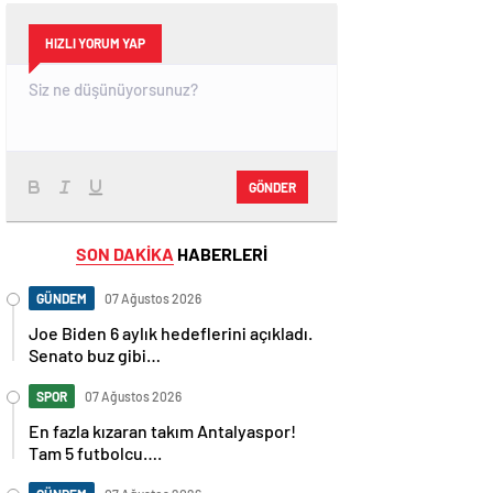
HIZLI YORUM YAP
GÖNDER
SON DAKİKA
HABERLERİ
GÜNDEM
07 Ağustos 2026
Joe Biden 6 aylık hedeflerini açıkladı.
Senato buz gibi…
SPOR
07 Ağustos 2026
En fazla kızaran takım Antalyaspor!
Tam 5 futbolcu….