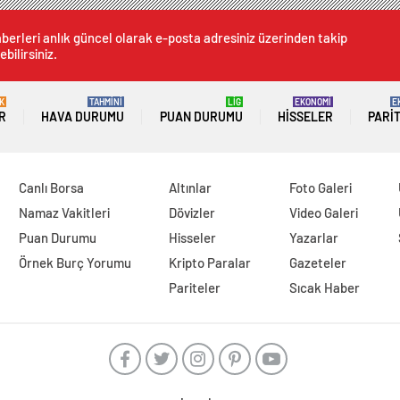
berleri anlık güncel olarak e-posta adresiniz üzerinden takip
ebilirsiniz.
K
TAHMİNİ
LİG
EKONOMİ
E
R
HAVA DURUMU
PUAN DURUMU
HISSELER
PARI
Canlı Borsa
Altınlar
Foto Galeri
Namaz Vakitleri
Dövizler
Video Galeri
Puan Durumu
Hisseler
Yazarlar
Örnek Burç Yorumu
Kripto Paralar
Gazeteler
Pariteler
Sıcak Haber