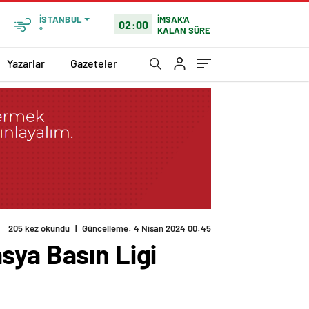
İMSAK'A
İSTANBUL
02:00
KALAN SÜRE
°
Yazarlar
Gazeteler
205 kez okundu
|
Güncelleme: 4 Nisan 2024 00:45
sya Basın Ligi