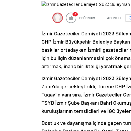
0
BEĞENDİM
ABONE OL
İzmir Gazeteciler Cemiyeti 2023 Süleyma
CHP İzmir Büyükşehir Belediye Başkan A
baskılar ortadayken İzmirli gazetecile
için bu ligin düzenlenmesini çok önem
artırmak, inanç birlikteliği yaratmak ge
İzmir Gazeteciler Cemiyeti 2023 Süley
Zone’da gerçekleştirildi. Törene CHP İ
Tugay’ın yanı sıra, İzmir Gazeteciler Ce
TSYD İzmir Şube Başkanı Bahri Okumuş
kuruluşlarının temsilcileri ve İGC üyeleri
Dostluk ve dayanışma içinde geçen tur