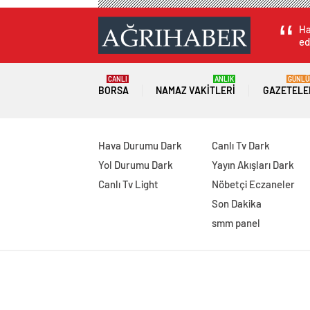
Ha
ed
CANLI
ANLIK
GÜNLÜ
BORSA
NAMAZ VAKITLERI
GAZETELE
Hava Durumu Dark
Canlı Tv Dark
Yol Durumu Dark
Yayın Akışları Dark
Canlı Tv Light
Nöbetçi Eczaneler
Son Dakika
smm panel