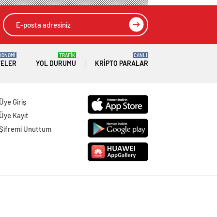
KONOMİ
TRAFİK
CANLI
TELER
YOL DURUMU
KRIPTO PARALAR
Üye Giriş
Üye Kayıt
Şifremi Unuttum