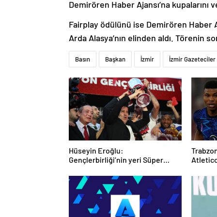
Demirören Haber Ajansı’na kupalarını v
Fairplay ödülünü ise Demirören Haber 
Arda Alasya’nın elinden aldı. Törenin s
Basın
Başkan
İzmir
İzmir Gazeteciler
Hüseyin Eroğlu:
Trabzon
Gençlerbirliği’nin yeri Süper
Atletico
Lig’dir
günde