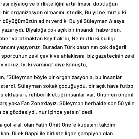
sı diyalog ve birlikteliğini artırılması, dostluğun
lı bir organizasyon olmasını istedik. Bu yıl ne mutlu ki
r büyüğümüzün adını verdik. Bu yıl Süleyman Alasya
 yazarıydı. Diyaloğa çok açık bir insandı, haberden,
ber yaratmaktan keyif alırdı. Ne mutlu ki bu ligi
ncını yaşıyoruz. Buradan Türk basınının çok değerli
 sporcunun zeki çevik ve ahlaklısını, biz gazetecinin zeki
iyoruz. İyi ki varsınız” diye konuştu.
, “Süleyman böyle bir organizasyonla, bu insanlar
isterdi. Süleyman sokak çocuğuydu, bir açık hava futbol
slektaşları, rehberlik ettiği insanlar var. Onun en önemli
Karşıyaka Fan Zone’dayız, Süleyman herhalde son 50 yılın
 da gözdesiydi, nur içinde yatsın” dedi.
gol kralı olan Fatih Ümit Önel’e kupasını takdim
anı Dilek Gappi ile birlikte ligde şampiyon olan