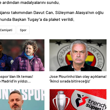
e ardından madalyalarını sundu.
Ajansı takımından Davut Can, Süleyman Alasya’nın oğlu
onunda Başkan Tugay’a da plaket verildi.
 Cemiyeti
Spor
spor’dan ilk temas!
Jose Mourinho’dan olay açıklama!
 Madrid’in yıldızı
‘İkinci sırada bitireceğiz’
mde