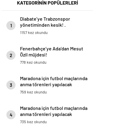
KATEGORİNİN POPÜLERLERİ
Diabate’ye Trabzonspor
yönetiminden kesik! .
1
1157 kez okundu
Fenerbahçe’ye Ada’dan Mesut
Özil müjdesi!
2
778 kez okundu
Maradona için futbol maçlarında
anma törenleri yapılacak
3
759 kez okundu
Maradona için futbol maçlarında
anma törenleri yapılacak
4
735 kez okundu