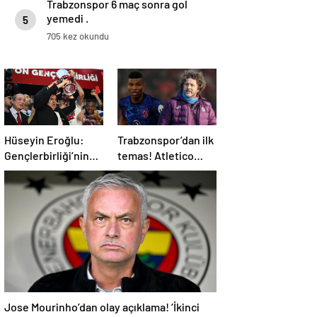
Trabzonspor 6 maç sonra gol
yemedi .
5
705 kez okundu
Hüseyin Eroğlu:
Trabzonspor’dan ilk
Gençlerbirliği’nin
temas! Atletico
yeri Süper Lig’dir
Madrid’in yıldızı
gündemde
Jose Mourinho’dan olay açıklama! ‘İkinci