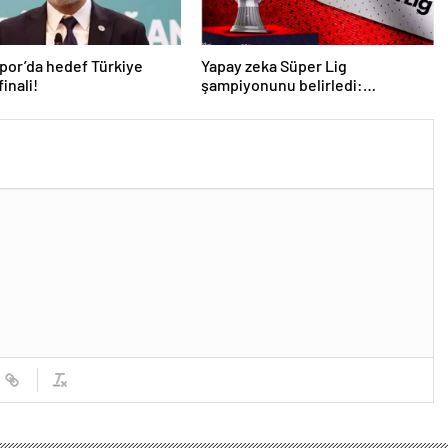
por’da hedef Türkiye
Yapay zeka Süper Lig
inali!
şampiyonunu belirledi:
Fenerbahçe ile Galatasaray
arasında inanılmaz final!