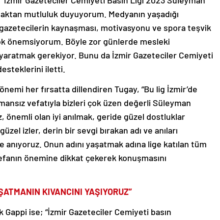
 “İzmir Gazeteciler Cemiyeti Basın Ligi 2023 Süleyman
aktan mutluluk duyuyorum. Medyanın yaşadığı
i gazetecilerin kaynaşması, motivasyonu ve spora teşvik
çok önemsiyorum. Böyle zor günlerde mesleki
i yaratmak gerekiyor. Bunu da İzmir Gazeteciler Cemiyeti
desteklerini iletti.
emi her fırsatta dillendiren Tugay, “Bu lig İzmir’de
mansız vefatıyla bizleri çok üzen değerli Süleyman
z, önemli olan iyi anılmak, geride güzel dostluklar
zel izler, derin bir sevgi bırakan adı ve anıları
tle anıyoruz. Onun adını yaşatmak adına lige katılan tüm
e vefanın önemine dikkat çekerek konuşmasını
AŞATMANIN KIVANCINI YAŞIYORUZ”
k Gappi ise; “İzmir Gazeteciler Cemiyeti basın