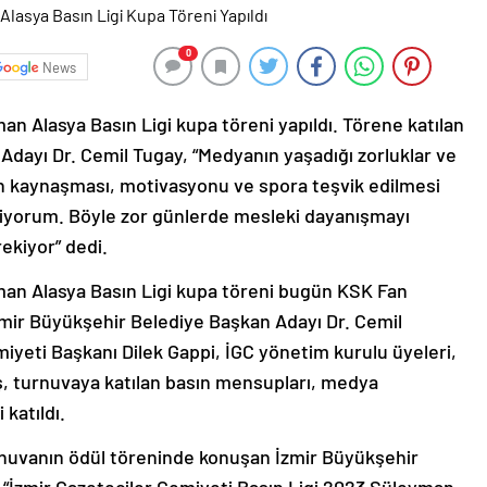
0
News
n Alasya Basın Ligi kupa töreni yapıldı. Törene katılan
dayı Dr. Cemil Tugay, “Medyanın yaşadığı zorluklar ve
rin kaynaşması, motivasyonu ve spora teşvik edilmesi
siyorum. Böyle zor günlerde mesleki dayanışmayı
rekiyor” dedi.
man Alasya Basın Ligi kupa töreni bugün KSK Fan
zmir Büyükşehir Belediye Başkan Adayı Dr. Cemil
miyeti Başkanı Dilek Gappi, İGC yönetim kurulu üyeleri,
, turnuvaya katılan basın mensupları, medya
 katıldı.
nuvanın ödül töreninde konuşan İzmir Büyükşehir