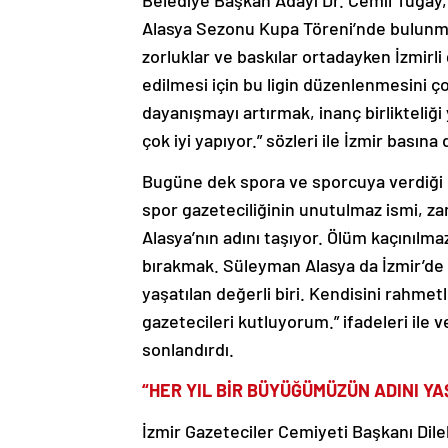
Belediye Başkan Adayı Dr. Cemil Tugay,
Alasya Sezonu Kupa Töreni’nde bulunm
zorluklar ve baskılar ortadayken İzmirl
edilmesi için bu ligin düzenlenmesini 
dayanışmayı artırmak, inanç birlikteliğ
çok iyi yapıyor.” sözleri ile İzmir basına 
Bugüne dek spora ve sporcuya verdiği ön
spor gazeteciliğinin unutulmaz ismi, za
Alasya’nın adını taşıyor. Ölüm kaçınılma
bırakmak. Süleyman Alasya da İzmir’de gü
yaşatılan değerli biri. Kendisini rahme
gazetecileri kutluyorum.” ifadeleri il
sonlandırdı.
“HER YIL BİR BÜYÜĞÜMÜZÜN ADINI Y
İzmir Gazeteciler Cemiyeti Başkanı Dile