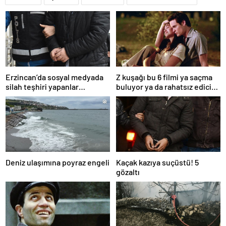
Erzincan’da sosyal medyada
Z kuşağı bu 6 filmi ya saçma
silah teşhiri yapanlar
buluyor ya da rahatsız edici
yakalandı
ve toksik!
Deniz ulaşımına poyraz engeli
Kaçak kazıya suçüstü! 5
gözaltı