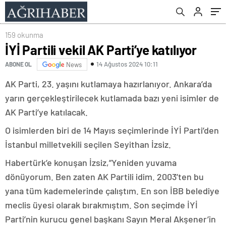
159 okunma
İYİ Partili vekil AK Parti’ye katılıyor
14 Ağustos 2024 10:11
ABONE OL
News
AK Parti, 23. yaşını kutlamaya hazırlanıyor. Ankara’da
yarın gerçekleştirilecek kutlamada bazı yeni isimler de
AK Parti’ye katılacak.
O isimlerden biri de 14 Mayıs seçimlerinde İYİ Parti’den
İstanbul milletvekili seçilen Seyithan İzsiz.
Habertürk’e konuşan İzsiz,”Yeniden yuvama
dönüyorum. Ben zaten AK Partili idim. 2003’ten bu
yana tüm kademelerinde çalıştım. En son İBB belediye
meclis üyesi olarak bırakmıştım. Son seçimde İYİ
Parti’nin kurucu genel başkanı Sayın Meral Akşener’in