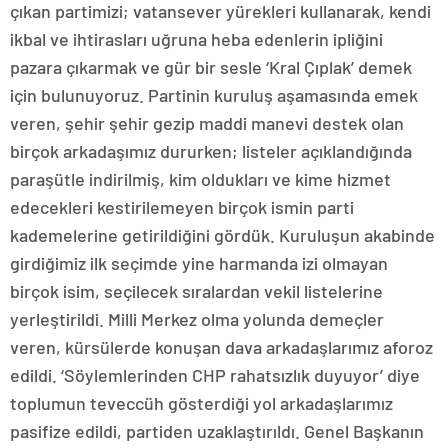
çıkan partimizi; vatansever yürekleri kullanarak, kendi
ikbal ve ihtirasları uğruna heba edenlerin ipliğini
pazara çıkarmak ve gür bir sesle ‘Kral Çıplak’ demek
için bulunuyoruz. Partinin kuruluş aşamasında emek
veren, şehir şehir gezip maddi manevi destek olan
birçok arkadaşımız dururken; listeler açıklandığında
paraşütle indirilmiş, kim oldukları ve kime hizmet
edecekleri kestirilemeyen birçok ismin parti
kademelerine getirildiğini gördük. Kuruluşun akabinde
girdiğimiz ilk seçimde yine harmanda izi olmayan
birçok isim, seçilecek sıralardan vekil listelerine
yerleştirildi. Milli Merkez olma yolunda demeçler
veren, kürsülerde konuşan dava arkadaşlarımız aforoz
edildi. ‘Söylemlerinden CHP rahatsızlık duyuyor’ diye
toplumun teveccüh gösterdiği yol arkadaşlarımız
pasifize edildi, partiden uzaklaştırıldı. Genel Başkanın