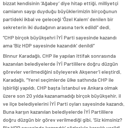
bizzat kendisinin ‘Ağabey’ diye hitap ettiği, milliyetçi
camianın saygı duyduğu büyüklerimizin birçoğunun
partideki ikbal ve geleceği ‘Özel Kalem’ denilen bir
sekreterin iki dudağının arasına terk edildi” dedi.
“CHP birçok büyükşehri İYİ Parti sayesinde kazandı
ama ‘Biz HDP sayesinde kazandık’ denildi”
Binnur Karadağlı, CHP ile yapılan ittifak sonrasında
kazanılan belediyelerde İYİ Partililere doğru düzgün
görevler verilmediğini söyleyerek Akşener’i eleştirdi.
Karadağlı, “Yerel seçimlerde ülke sathında CHP ile
işbirliği yapıldı. CHP başta İstanbul ve Ankara olmak
üzere son 20 yılda kazanamadığı birçok büyükşehir, il
ve ilçe belediyelerini İYİ Parti oyları sayesinde kazandı.
Buna karşın kazanılan belediyelerde İYİ Partililere
doğru düzgün bir görev verilmediği gibi, ‘Siz kimsiniz?
Biz HDP sayesinde kazandık’ sözleriyle karşılık verildi.