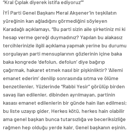
“Kral Çıplak diyerek istifa ediyoruz””
İYİ Parti Genel Başkanı Meral Akşener’in teşkilatın
yüreğinin kan ağladığını görmediğini söyleyen
Karadağlı açıklamayı, “Bu parti sizin aile şirketiniz mi ki
hesap verme gereği duymadınız? Yapılan bu alakasız
tercihlerinizle ilgili açıklama yapmak yerine bu durumu
sorgulayan parti mensuplarının gözlerinin içine baka
baka kongrede ‘defolun, defolun’ diye bağırıp
çağırmak, hakaret etmek nasıl bir pişkinliktir? ‘Ailemi
emanet ederim’ denilip sonrasında sıtma ve ölüme
benzetilenler, Yüzlerinde “Rabbi Yesir” görülüp birden
savaş ilan edilenler, dibinden ayrılmayan, partinin
kasası emanet edilenlerin bir günde hain ilan edilmesi;
bu liste uzayıp gider. Herkes kötü, herkes hain olabilir
ama genel başkan bunca tutarsızlığa ve beceriksizliğe
rağmen hep olduğu yerde kalır. Genel başkanın eşinin,