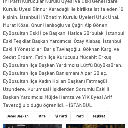
İYİ Parti Kurucular Kurulu Üyesi ve Eski Genel İdare
Kurulu Üyesi Binnur Karadağlı ile birlikte istifa eden 16
kişinin, İstanbul İl Yönetim Kurulu Üyeleri Ufuk Ünal,
Murat Köse, Onur Hanlıoğlu ve Çağrı Alp Gönen,
Eyüpsultan Eski İlçe Başkanı Hatice Gürbulak, İstanbul
Eski Teşkilat Başkan Yardımcısı Özay Alabaş, İstanbul
Eski İl Yöneticileri Barış Tavlaşoğlu, Gökhan Kargı ve
Sedat Erdem, Fatih İlçe Kurucusu Mücahit Erkuş,
Eyüpsultan İlçe Başkan Yardımcısı Lütfü Büyüksüren,
Eyüpsultan İlçe Başkan Danışmanı Alper Güleç,
Eyüpsultan İlçe Kadın Kolları Başkanı Fatmagül
Uzundere, Kurumsal İlişkilerden Sorumlu Eski İl
Başkan Yardımcısı Müjde Hamza ve YİK üyesi Arif
Tevetoğlu olduğu öğrenildi. – İSTANBUL
Genel Başkan
İstifa
İyi Parti
Parti
Teşkilat