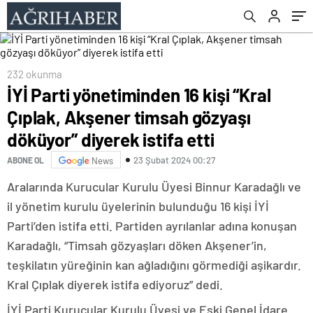
istifa etti
232 okunma
İYİ Parti yönetiminden 16 kişi “Kral
Çıplak, Akşener timsah gözyaşı
döküyor” diyerek istifa etti
23 Şubat 2024 00:27
ABONE OL
News
Aralarında Kurucular Kurulu Üyesi Binnur Karadağlı ve
il yönetim kurulu üyelerinin bulunduğu 16 kişi İYİ
Parti’den istifa etti. Partiden ayrılanlar adına konuşan
Karadağlı, “Timsah gözyaşları döken Akşener’in,
teşkilatın yüreğinin kan ağladığını görmediği aşikardır.
Kral Çıplak diyerek istifa ediyoruz” dedi.
İYİ Parti Kurucular Kurulu Üyesi ve Eski Genel İdare