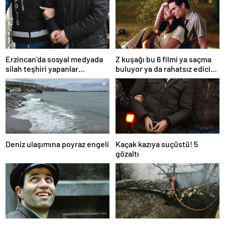
Erzincan’da sosyal medyada
Z kuşağı bu 6 filmi ya saçma
silah teşhiri yapanlar
buluyor ya da rahatsız edici
yakalandı
ve toksik!
Deniz ulaşımına poyraz engeli
Kaçak kazıya suçüstü! 5
gözaltı