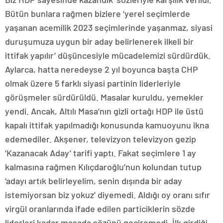
Bütün bunlara rağmen bizlere ‘yerel seçimlerde
yaşanan acemilik 2023 seçimlerinde yaşanmaz, siyasi
duruşumuza uygun bir aday belirlenerek ilkeli bir
ittifak yapılır’ düşüncesiyle mücadelemizi sürdürdük.
Aylarca, hatta neredeyse 2 yıl boyunca başta CHP
olmak üzere 5 farklı siyasi partinin liderleriyle
görüşmeler sürdürüldü. Masalar kuruldu, yemekler
yendi. Ancak, Altılı Masa’nın gizli ortağı HDP ile üstü
kapalı ittifak yapılmadığı konusunda kamuoyunu ikna
edemediler. Akşener, televizyon televizyon gezip
‘Kazanacak Aday’ tarifi yaptı. Fakat seçimlere 1 ay
kalmasına rağmen Kılıçdaroğlu’nun kolundan tutup
‘adayı artık belirleyelim, senin dışında bir aday
istemiyorsan biz yokuz’ diyemedi. Aldığı oy oranı sıfır
virgül oranlarında ifade edilen particiklerin sözde
liderleri kadar masada sözünü geçiremedi. İlk girdiği