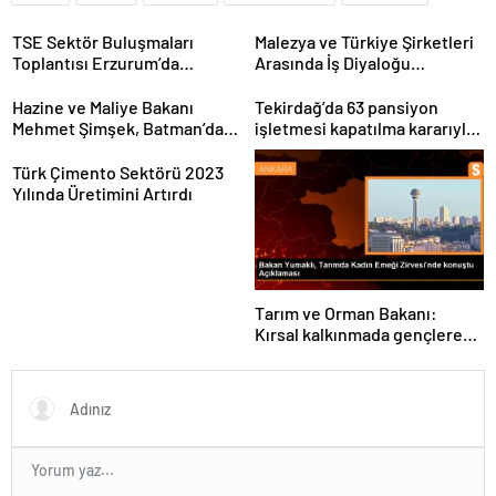
TSE Sektör Buluşmaları
Malezya ve Türkiye Şirketleri
Toplantısı Erzurum’da
Arasında İş Diyaloğu
Gerçekleştirildi
Toplantısı Gerçekleştirildi
Hazine ve Maliye Bakanı
Tekirdağ’da 63 pansiyon
Mehmet Şimşek, Batman’da
işletmesi kapatılma kararıyla
medikal malzeme üretimi
karşı karşıya
yapacak bir fabrikanın
Türk Çimento Sektörü 2023
açılışını gerçekleştirdi
Yılında Üretimini Artırdı
Tarım ve Orman Bakanı:
Kırsal kalkınmada gençlere
ve kadınlara pozitif ayrımcılık
yapıyoruz