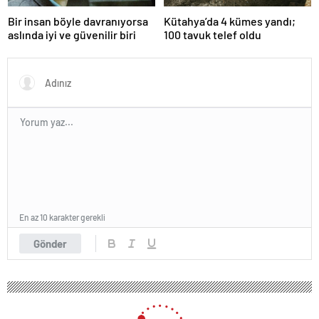
Bir insan böyle davranıyorsa
Kütahya’da 4 kümes yandı;
aslında iyi ve güvenilir biri
100 tavuk telef oldu
En az 10 karakter gerekli
Gönder