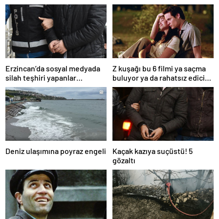
Erzincan’da sosyal medyada
Z kuşağı bu 6 filmi ya saçma
silah teşhiri yapanlar
buluyor ya da rahatsız edici
yakalandı
ve toksik!
Deniz ulaşımına poyraz engeli
Kaçak kazıya suçüstü! 5
gözaltı