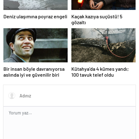
Deniz ulaşımına poyraz engeli
Kaçak kazıya suçüstü! 5
gözaltı
Bir insan böyle davranıyorsa
Kütahya’da 4 kümes yandı;
aslında iyi ve güvenilir biri
100 tavuk telef oldu