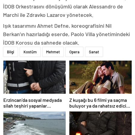
İDOB Orkestrasını dönüşümlü olarak Alessandro de
Marchi ile Zdravko Lazarov yönetecek.
Işık tasarımını Ahmet Defne, koreografisini Nil
Berkan’ın hazırladığı eserde, Paolo Villa yönetimindeki
İDOB Korosu da sahnede olacak.
Bilgi
Kostüm
Mehmet
Opera
Sanat
Erzincan’da sosyal medyada
Z kuşağı bu 6 filmi ya saçma
silah teşhiri yapanlar
buluyor ya da rahatsız edici
yakalandı
ve toksik!