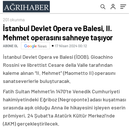
201 okunma
İstanbul Devlet Opera ve Balesi, II.
Mehmet operasını sahneye taşıyor
17 Nisan 2024 00:12
ABONE OL
News
İstanbul Devlet Opera ve Balesi (İDOB), Gioachino
Rossini ve librettist Cesare della Valle tarafından
kaleme alınan “II. Mehmet” (Maometto II) operasını
sanatseverlerle buluşturacak.
Fatih Sultan Mehmet’in 1470’te Venedik Cumhuriyeti
hakimiyetindeki Eğriboz (Negroponte) adası kuşatması
sırasında aşık olduğu Anna ile hikayesini işleyen eserin
prömiyeri, 24 Şubat’ta Atatürk Kültür Merkezi’nde
(AKM) gerçekleştirilecek.