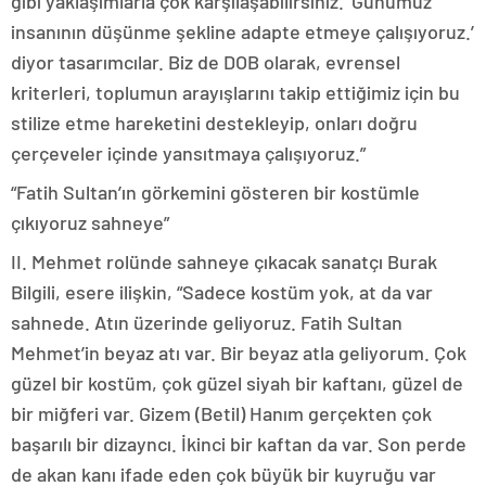
gibi yaklaşımlarla çok karşılaşabilirsiniz. ‘Günümüz
insanının düşünme şekline adapte etmeye çalışıyoruz.’
diyor tasarımcılar. Biz de DOB olarak, evrensel
kriterleri, toplumun arayışlarını takip ettiğimiz için bu
stilize etme hareketini destekleyip, onları doğru
çerçeveler içinde yansıtmaya çalışıyoruz.”
“Fatih Sultan’ın görkemini gösteren bir kostümle
çıkıyoruz sahneye”
II. Mehmet rolünde sahneye çıkacak sanatçı Burak
Bilgili, esere ilişkin, “Sadece kostüm yok, at da var
sahnede. Atın üzerinde geliyoruz. Fatih Sultan
Mehmet’in beyaz atı var. Bir beyaz atla geliyorum. Çok
güzel bir kostüm, çok güzel siyah bir kaftanı, güzel de
bir miğferi var. Gizem (Betil) Hanım gerçekten çok
başarılı bir dizayncı. İkinci bir kaftan da var. Son perde
de akan kanı ifade eden çok büyük bir kuyruğu var