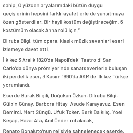
sahip. O yüzden aryalarımdaki bütün duygu
geçişlerinin hepsini farklı kıyafetlerle de yansıtmaya
özen gösterdiler. Bir hayli kostüm değiştireceğim. 6
kostümüm olacak Anna rolü için.”
Dilruba Bilgi, tüm opera, klasik müzik sevenleri eseri
izlemeye davet etti.
İlk kez 3 Aralık 1820’de Napoli’deki Teatro di San
Carlo’da dünya prömiyerinde sanatseverlerle buluşan
iki perdelik eser, 3 Kasım 1990’da AKM’de ilk kez Türkçe
yorumlandı.
Eserde Burak Bilgili, Doğukan Özkan, Dilruba Bilgi,
Gülbin Günay, Barbora Hitay, Asude Karayavuz, Esen
Demirci, Mert Süngü, Ufuk Toker, Berk Dalkılıç, Yoel
Keşap, Hazal Ata, Anıl Önder rol alacak.
Renato Bonajuto’nun rejisiyle sahnelenecek eserde,