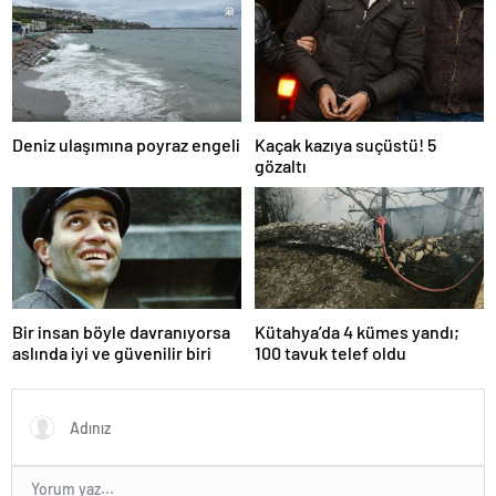
Deniz ulaşımına poyraz engeli
Kaçak kazıya suçüstü! 5
gözaltı
Bir insan böyle davranıyorsa
Kütahya’da 4 kümes yandı;
aslında iyi ve güvenilir biri
100 tavuk telef oldu