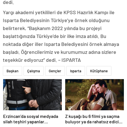
dedi.
Yargı akademi yetkilileri de KPSS Hazırlık Kampı ile
Isparta Belediyesinin Türkiye’ye örnek olduğunu
belirterek, “Başkanım 2022 yılında bu projeyi
başlattığınızda Türkiye’de bir ilke imza atıldı. Bu
noktada diğer iller Isparta Belediyesini örnek almaya
başladı. Öğrencilerimiz ve kurumumuz adına sizlere
teşekkür ediyoruz” dedi. – ISPARTA
Başkan
Çalışma
Gençler
Isparta
Kütüphane
Erzincan’da sosyal medyada
Z kuşağı bu 6 filmi ya saçma
silah teşhiri yapanlar
buluyor ya da rahatsız edici
yakalandı
ve toksik!