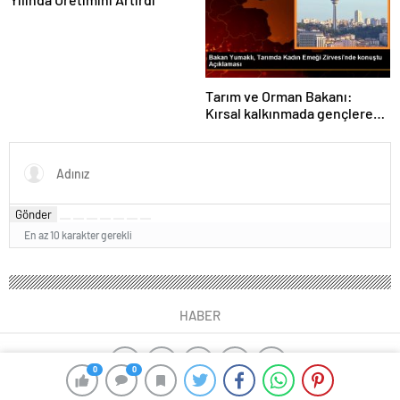
Tarım ve Orman Bakanı:
Kırsal kalkınmada gençlere
ve kadınlara pozitif ayrımcılık
yapıyoruz
Gönder
En az 10 karakter gerekli
HABER
0
0
ajax alarm