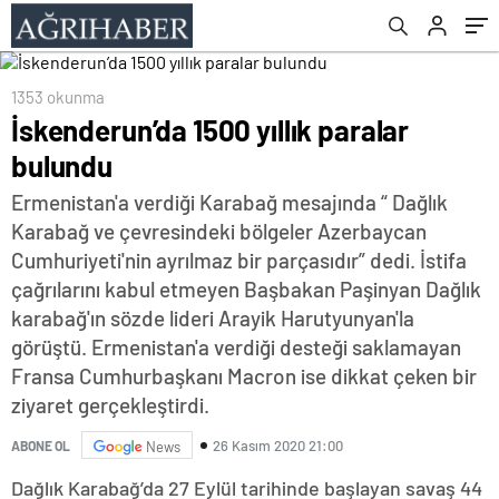
1353 okunma
İskenderun’da 1500 yıllık paralar
bulundu
Ermenistan'a verdiği Karabağ mesajında “ Dağlık
Karabağ ve çevresindeki bölgeler Azerbaycan
Cumhuriyeti'nin ayrılmaz bir parçasıdır” dedi. İstifa
çağrılarını kabul etmeyen Başbakan Paşinyan Dağlık
karabağ'ın sözde lideri Arayik Harutyunyan'la
görüştü. Ermenistan'a verdiği desteği saklamayan
Fransa Cumhurbaşkanı Macron ise dikkat çeken bir
ziyaret gerçekleştirdi.
26 Kasım 2020 21:00
ABONE OL
News
Dağlık Karabağ’da 27 Eylül tarihinde başlayan savaş 44