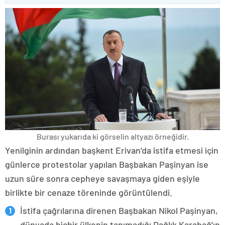
Burası yukarıda ki görselin altyazı örneğidir.
Yenilginin ardından başkent Erivan’da istifa etmesi için
günlerce protestolar yapılan Başbakan Paşinyan ise
uzun süre sonra cepheye savaşmaya giden eşiyle
birlikte bir cenaze töreninde görüntülendi.
İstifa çağrılarına direnen Başbakan Nikol Paşinyan,
dünyada hiçbir ülkenin tanımadığı Dağlık Karabağ’ın