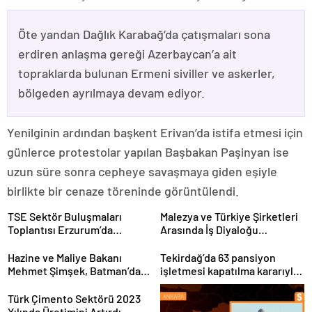
Öte yandan Dağlık Karabağ’da çatışmaları sona
erdiren anlaşma gereği Azerbaycan’a ait
topraklarda bulunan Ermeni siviller ve askerler,
bölgeden ayrılmaya devam ediyor.
Yenilginin ardından başkent Erivan’da istifa etmesi için
günlerce protestolar yapılan Başbakan Paşinyan ise
uzun süre sonra cepheye savaşmaya giden eşiyle
birlikte bir cenaze töreninde görüntülendi.
TSE Sektör Buluşmaları
Malezya ve Türkiye Şirketleri
Toplantısı Erzurum’da
Arasında İş Diyaloğu
Gerçekleştirildi
Toplantısı Gerçekleştirildi
Hazine ve Maliye Bakanı
Tekirdağ’da 63 pansiyon
Mehmet Şimşek, Batman’da
işletmesi kapatılma kararıyla
medikal malzeme üretimi
karşı karşıya
yapacak bir fabrikanın
Türk Çimento Sektörü 2023
açılışını gerçekleştirdi
Yılında Üretimini Artırdı