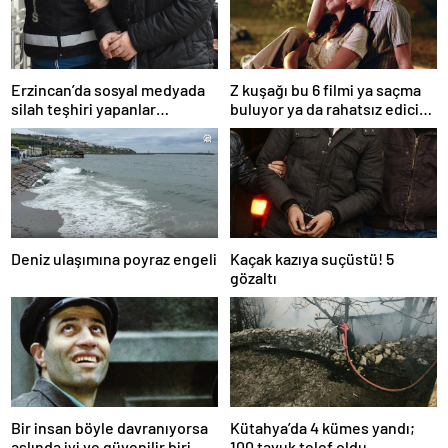
Erzincan’da sosyal medyada
Z kuşağı bu 6 filmi ya saçma
silah teşhiri yapanlar
buluyor ya da rahatsız edici
yakalandı
ve toksik!
Deniz ulaşımına poyraz engeli
Kaçak kazıya suçüstü! 5
gözaltı
Bir insan böyle davranıyorsa
Kütahya’da 4 kümes yandı;
aslında iyi ve güvenilir biri
100 tavuk telef oldu