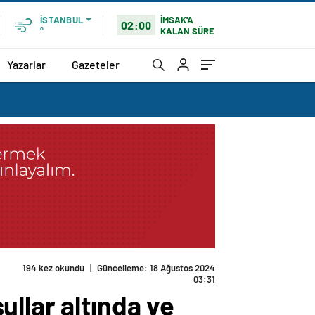
İMSAK'A
İSTANBUL
02:00
KALAN SÜRE
°
Yazarlar
Gazeteler
da
llar altında ve