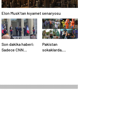
Elon Musk’tan kıyamet senaryosu
Son dakika haberi:
Pakistan
Sadece CNN
sokaklarda,
TÜRK’te: Şara
Hindistan
Elize’de! Suriye
tatbikatta: “Ateşle
Lideri, Macron ile
oynuyor”
görüşüyor
lmasını istedi
lik saldırılarını
i