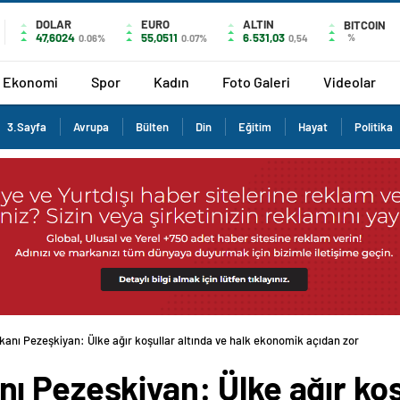
DOLAR
EURO
ALTIN
BITCOIN
47,6024
55,0511
6.531,03
%
0.06%
0.07%
0,54
Ekonomi
Spor
Kadın
Foto Galeri
Videolar
3.Sayfa
Avrupa
Bülten
Din
Eğitim
Hayat
Politika
anı Pezeşkiyan: Ülke ağır koşullar altında ve halk ekonomik açıdan zor durum
 Pezeşkiyan: Ülke ağır koşu