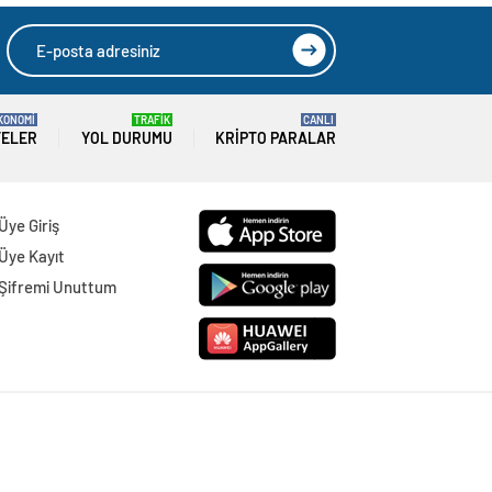
HIZLI YORUM YAP
GÖNDER
SON DAKİKA
HABERLERİ
GÜNDEM
06 Ağustos 2026
Joe Biden 6 aylık hedeflerini açıkladı.
Senato buz gibi…
SPOR
06 Ağustos 2026
En fazla kızaran takım Antalyaspor!
Tam 5 futbolcu….