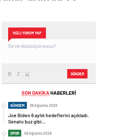
HIZLI YORUM YAP
GÖNDER
SON DAKİKA
HABERLERİ
GÜNDEM
06 Ağustos 2026
Joe Biden 6 aylık hedeflerini açıkladı.
Senato buz gibi…
SPOR
06 Ağustos 2026
En fazla kızaran takım Antalyaspor!