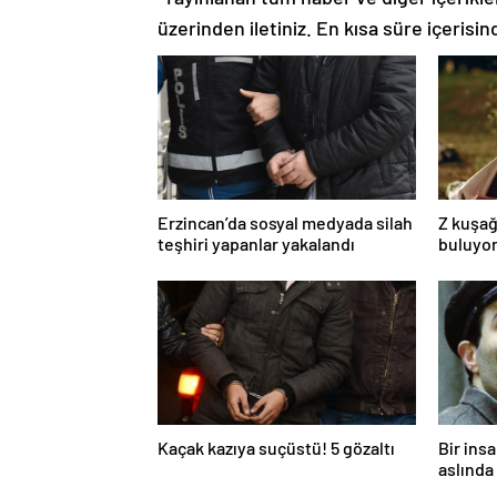
üzerinden iletiniz. En kısa süre içerisin
Erzincan’da sosyal medyada silah
Z kuşağ
teşhiri yapanlar yakalandı
buluyor
toksik!
Kaçak kazıya suçüstü! 5 gözaltı
Bir ins
aslında 