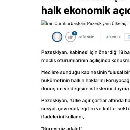
halk ekonomik aç
0
BEĞENDİM
ABONE OL
Pezeşkiyan, kabinesi için önerdiği 19 ba
meclis oturumlarının açılışında konuşm
Meclis’e sunduğu kabinesinin “ulusal b
hükümetinin halkın haklarını koruyacağı
dönüşüm ve değişim isteklerini duyma fı
Pezeşkiyan, “Ülke ağır şartlar altında
sosyal, çevresel, eğitim ve kültür sektö
ifadelerini kullandı.
“Görevimiz adalet”