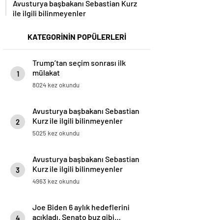
ile ilgili bilinmeyenler
KATEGORİNİN POPÜLERLERİ
Trump’tan seçim sonrası ilk
mülakat
1
8024 kez okundu
Avusturya başbakanı Sebastian
Kurz ile ilgili bilinmeyenler
2
5025 kez okundu
Avusturya başbakanı Sebastian
Kurz ile ilgili bilinmeyenler
3
4963 kez okundu
Joe Biden 6 aylık hedeflerini
açıkladı. Senato buz gibi…
4