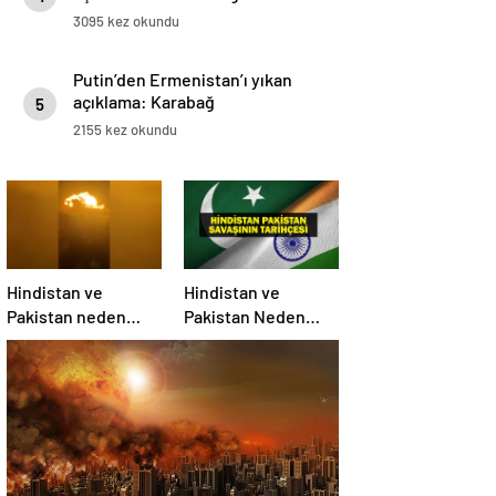
3095 kez okundu
Putin’den Ermenistan’ı yıkan
açıklama: Karabağ
5
Azerbaycan’ın ayrılmaz bir
2155 kez okundu
parçasıdır!
Hindistan ve
Hindistan ve
Pakistan neden
Pakistan Neden
savaşıyor?
Savaşıyor? Keşmir
Sorunu Nedir?
Neden Savaş
Başladı? İşte
Hindistan Pakistan
Savaşının Tarihçesi!