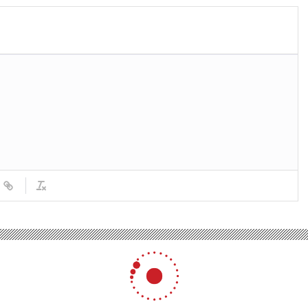
 Mikati, ülkenin güneyine yönelik saldırılarını durdurması için İsrail’e baskı yapı
ikati, ülkenin güneyine yöne
ail’e baskı yapılmasını isted