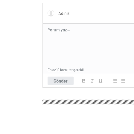
En az 10 karakter gerekli
Gönder
Ağrı Haber
Gündem
3.Sayfa
Lübnan Başbakanı
Lübnan Başbakanı M
durdurması için İsr