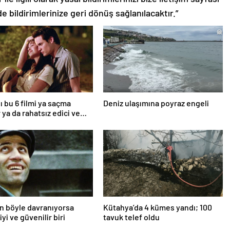
de bildirimlerinize geri dönüş sağlanılacaktır.”
ı bu 6 filmi ya saçma
Deniz ulaşımına poyraz engeli
 ya da rahatsız edici ve
an böyle davranıyorsa
Kütahya’da 4 kümes yandı; 100
iyi ve güvenilir biri
tavuk telef oldu