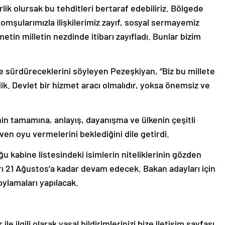
ik olursak bu tehditleri bertaraf edebiliriz. Bölgede
omşularımızla ilişkilerimiz zayıf, sosyal sermayemiz
etin milletin nezdinde itibarı zayıfladı. Bunlar bizim
e sürdüreceklerini söyleyen Pezeşkiyan, “Biz bu millete
 Devlet bir hizmet aracı olmalıdır, yoksa önemsiz ve
in tamamına, anlayış, dayanışma ve ülkenin çeşitli
n oyu vermelerini beklediğini dile getirdi.
 kabine listesindeki isimlerin niteliklerinin gözden
rı 21 Ağustos’a kadar devam edecek. Bakan adayları için
oylamaları yapılacak.
le ilgili olarak yasal bildirimlerinizi bize iletişim sayfası