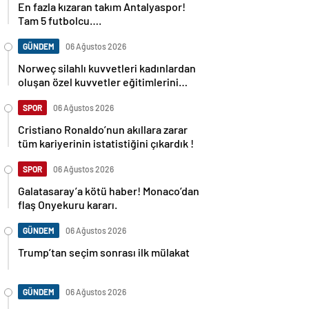
Tam 5 futbolcu….
GÜNDEM
06 Ağustos 2026
Norweç silahlı kuvvetleri kadınlardan
oluşan özel kuvvetler eğitimlerini
başlattı.
SPOR
06 Ağustos 2026
Cristiano Ronaldo’nun akıllara zarar
tüm kariyerinin istatistiğini çıkardık !
SPOR
06 Ağustos 2026
Galatasaray’a kötü haber! Monaco’dan
flaş Onyekuru kararı.
GÜNDEM
06 Ağustos 2026
Trump’tan seçim sonrası ilk mülakat
GÜNDEM
06 Ağustos 2026
Avusturya başbakanı Sebastian Kurz