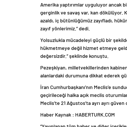
Amerika yaptırımlar uyguluyor ancak birl
gerginlik ve savaş var, kan dökülüyor. K
azaldı, iç bütünlüğümüz zayıfladı, hüküm
zayıf yönlerimiz.” dedi.
Yolsuzlukla mücadeleyi güçlü bir şekild
hükmetmeye değil hizmet etmeye geldik.
değersizdir.” şeklinde konuştu.
Pezeşkiyan, milletvekillerinden kabinen
alanlardaki durumuna dikkat ederek güve
İran Cumhurbaşkanı’nın Meclis’e sunduğu
geçirileceği halka açık meclis oturumla
Meclis’te 21 Ağustos’ta ayrı ayrı güven 
Haber Kaynak : HABERTURK.COM
“Yayınlanan tüm haber ve diğer içerikler i