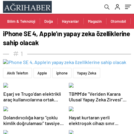
Bilim & Teknoloji
Doğa
Hayvanlar
Magazin
Otomobil
iPhone SE 4, Apple’ın yapay zeka özelliklerine
sahip olacak
1
Akıllı Telefon
Apple
iphone
Yapay Zeka
Eşarj ve Trugo’dan elektrikli
TBMM’de “Veriden Karara
araç kullanıcılarına ortak
Ulusal Yapay Zeka Zirvesi”
istasyon erişimi
başladı
Dolandırıcılığa karşı “çoklu
Hayat kurtaran yerli
kimlik doğrulaması” tavsiye
elektroşok cihazı sınır
ediliyor
kapısında da görevde