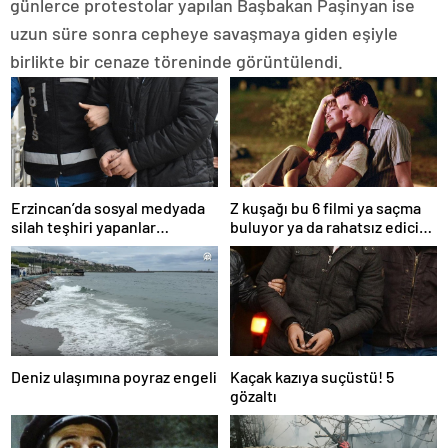
günlerce protestolar yapılan Başbakan Paşinyan ise
uzun süre sonra cepheye savaşmaya giden eşiyle
birlikte bir cenaze töreninde görüntülendi.
Erzincan’da sosyal medyada
Z kuşağı bu 6 filmi ya saçma
silah teşhiri yapanlar
buluyor ya da rahatsız edici
yakalandı
ve toksik!
Deniz ulaşımına poyraz engeli
Kaçak kazıya suçüstü! 5
gözaltı