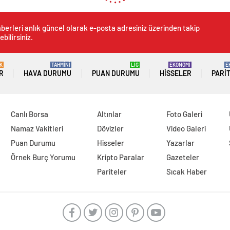
berleri anlık güncel olarak e-posta adresiniz üzerinden takip
ebilirsiniz.
K
TAHMİNİ
LİG
EKONOMİ
E
R
HAVA DURUMU
PUAN DURUMU
HISSELER
PARI
Canlı Borsa
Altınlar
Foto Galeri
Namaz Vakitleri
Dövizler
Video Galeri
Puan Durumu
Hisseler
Yazarlar
Örnek Burç Yorumu
Kripto Paralar
Gazeteler
Pariteler
Sıcak Haber