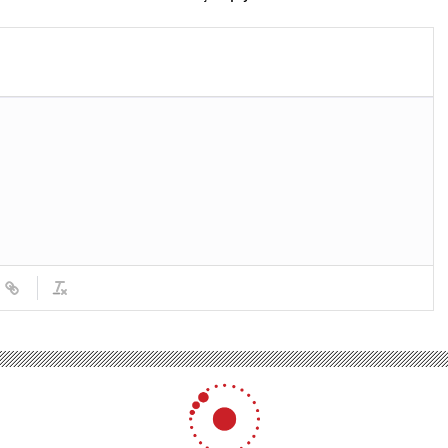
Fenerbahçe ile Galatasaray
arasında inanılmaz final!