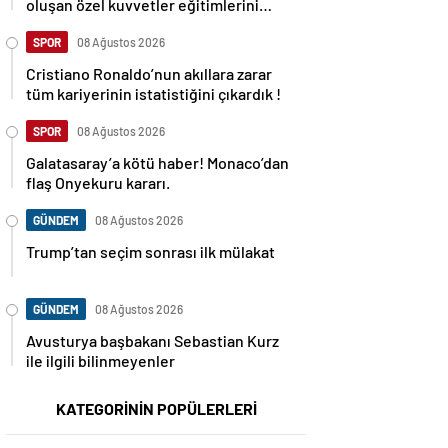
oluşan özel kuvvetler eğitimlerini
başlattı.
SPOR
08 Ağustos 2026
Cristiano Ronaldo’nun akıllara zarar
tüm kariyerinin istatistiğini çıkardık !
SPOR
08 Ağustos 2026
Galatasaray’a kötü haber! Monaco’dan
flaş Onyekuru kararı.
GÜNDEM
08 Ağustos 2026
Trump’tan seçim sonrası ilk mülakat
GÜNDEM
08 Ağustos 2026
Avusturya başbakanı Sebastian Kurz
ile ilgili bilinmeyenler
KATEGORİNİN POPÜLERLERİ