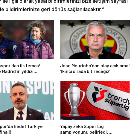
le ilgili olarak yasal bildirimlerinizi bize iletişim sayfası
de bildirimlerinize geri dönüş sağlanılacaktır.”
spor’dan ilk temas!
Jose Mourinho’dan olay açıklama!
 Madrid’in yıldızı
‘İkinci sırada bitireceğiz’
mde
por’da hedef Türkiye
Yapay zeka Süper Lig
inali!
şampiyonunu belirledi: