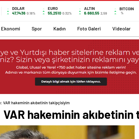
DOLAR
EURO
ALTIN
BITCOIN
47,7436
55,2510
6.660,55
%
0.18%
0.32%
2,59
Ekonomi
Spor
Kadın
Foto Galeri
Videolar
u: VAR hakeminin akıbetinin takipçisiyim
 VAR hakeminin akıbetinin 