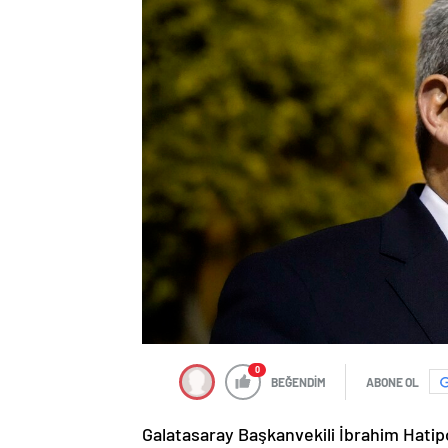
0
BEĞENDİM
ABONE OL
Galatasaray Başkanvekili İbrahim Hatip