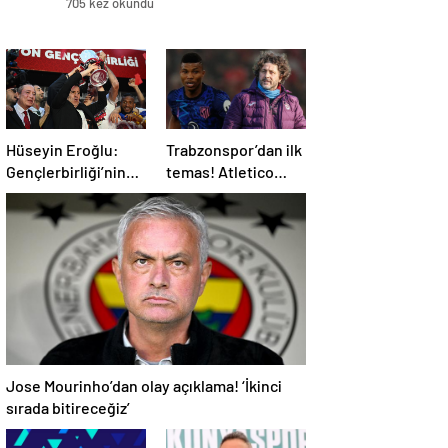
705 kez okundu
Hüseyin Eroğlu:
Trabzonspor’dan ilk
Gençlerbirliği’nin
temas! Atletico
yeri Süper Lig’dir
Madrid’in yıldızı
gündemde
Jose Mourinho’dan olay açıklama! ‘İkinci
sırada bitireceğiz’