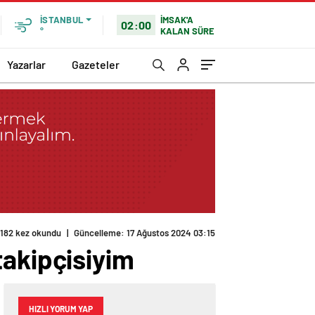
İMSAK'A
İSTANBUL
02:00
KALAN SÜRE
°
Yazarlar
Gazeteler
182 kez okundu
|
Güncelleme: 17 Ağustos 2024 03:15
takipçisiyim
HIZLI YORUM YAP