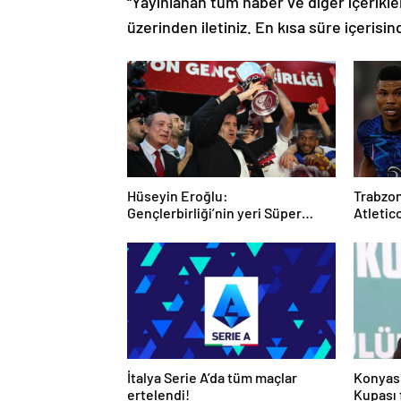
“Yayınlanan tüm haber ve diğer içerikler i
üzerinden iletiniz. En kısa süre içerisin
Hüseyin Eroğlu:
Trabzon
Gençlerbirliği’nin yeri Süper
Atletico
Lig’dir
günde
İtalya Serie A’da tüm maçlar
Konyas
ertelendi!
Kupası f