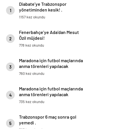
Diabate’ye Trabzonspor
yönetiminden kesik! .
1
1157 kez okundu
Fenerbahçe’ye Ada’dan Mesut
Özil müjdesi!
2
778 kez okundu
Maradona için futbol maçlarında
anma törenleri yapılacak
3
760 kez okundu
Maradona için futbol maçlarında
anma törenleri yapılacak
4
735 kez okundu
Trabzonspor 6 maç sonra gol
yemedi .
5