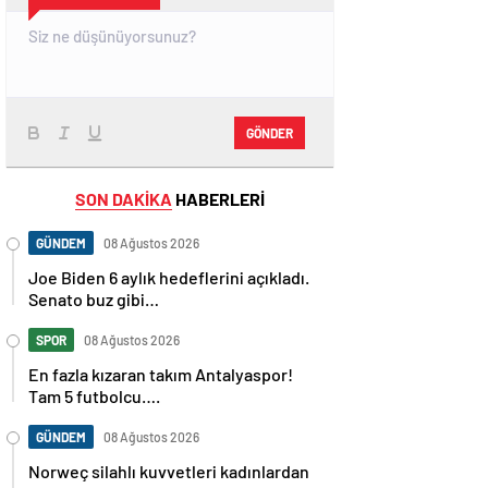
GÖNDER
SON DAKİKA
HABERLERİ
GÜNDEM
08 Ağustos 2026
Joe Biden 6 aylık hedeflerini açıkladı.
Senato buz gibi…
SPOR
08 Ağustos 2026
En fazla kızaran takım Antalyaspor!
Tam 5 futbolcu….
GÜNDEM
08 Ağustos 2026
Norweç silahlı kuvvetleri kadınlardan