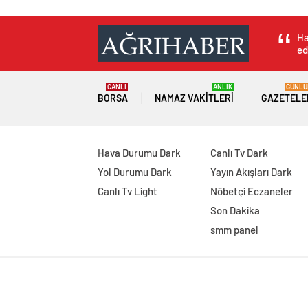
Ha
ed
CANLI
ANLIK
GÜNLÜ
BORSA
NAMAZ VAKITLERI
GAZETELE
Hava Durumu Dark
Canlı Tv Dark
Yol Durumu Dark
Yayın Akışları Dark
Canlı Tv Light
Nöbetçi Eczaneler
Son Dakika
smm panel