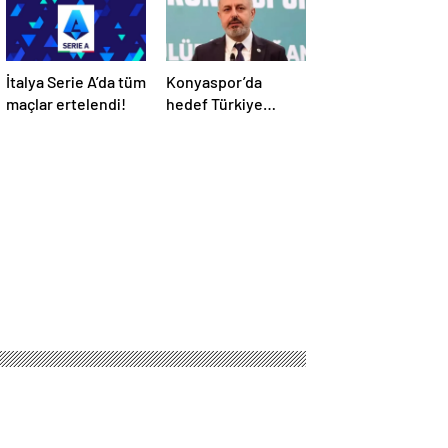
İtalya Serie A’da tüm
Konyaspor’da
maçlar ertelendi!
hedef Türkiye
Kupası finali!