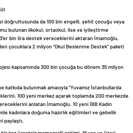
Süt
i doğrultusunda da 100 bin engelli, şehit çocuğu veya
 bulunan ilkokul, ortaokul, lise ve iyileştirme
’er bin lira destek vereceklerini aktaran İmamoğlu,
giden çocuklara 2 milyon “Okul Beslenme Destek” paketi
rojesi kapsamında 300 bin çocuğa bu dönem 35 milyon
ne katkıda bulunmak amacıyla “Yuvamız İstanbullarda
eklerini, 100 yeni merkez açarak toplamda 200 merkezde
receklerini anlatan İmamoğlu, 10 yeni İBB Kadın
le kadınlara doğuma hazırlık eğitimleri ve gebelik
i paylaştı.
da bir kez ücretsiz mamografi çekimi, 18 yaş ve üzeri