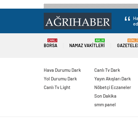
Ha
ed
CANLI
ANLIK
GÜNLÜ
BORSA
NAMAZ VAKITLERI
GAZETELE
Hava Durumu Dark
Canlı Tv Dark
Yol Durumu Dark
Yayın Akışları Dark
Canlı Tv Light
Nöbetçi Eczaneler
Son Dakika
smm panel