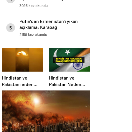
3095 kez okundu
Putin’den Ermenistan’ı yıkan
açıklama: Karabağ
5
Azerbaycan’ın ayrılmaz bir
2158 kez okundu
parçasıdır!
Hindistan ve
Hindistan ve
Pakistan neden
Pakistan Neden
savaşıyor?
Savaşıyor? Keşmir
Sorunu Nedir?
Neden Savaş
Başladı? İşte
Hindistan Pakistan
Savaşının Tarihçesi!