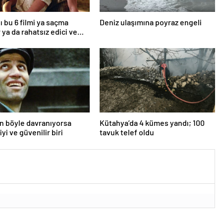
ı bu 6 filmi ya saçma
Deniz ulaşımına poyraz engeli
 ya da rahatsız edici ve
an böyle davranıyorsa
Kütahya’da 4 kümes yandı; 100
iyi ve güvenilir biri
tavuk telef oldu