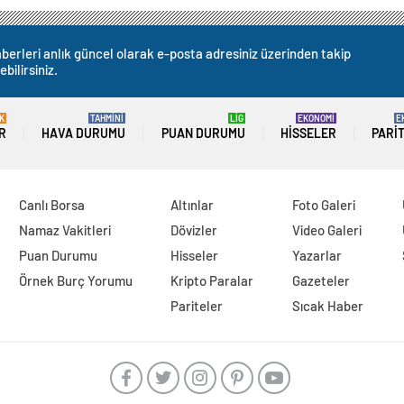
berleri anlık güncel olarak e-posta adresiniz üzerinden takip
ebilirsiniz.
K
TAHMİNİ
LİG
EKONOMİ
E
R
HAVA DURUMU
PUAN DURUMU
HISSELER
PARI
Canlı Borsa
Altınlar
Foto Galeri
Namaz Vakitleri
Dövizler
Video Galeri
Puan Durumu
Hisseler
Yazarlar
Örnek Burç Yorumu
Kripto Paralar
Gazeteler
Pariteler
Sıcak Haber