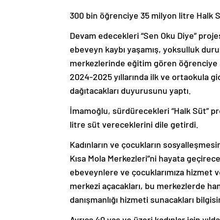
300 bin öğrenciye 35 milyon litre Halk 
Devam edecekleri “Sen Oku Diye” projes
ebeveyn kaybı yaşamış, yoksulluk durumu
merkezlerinde eğitim gören öğrenciye 3
2024-2025 yıllarında ilk ve ortaokula 
dağıtacakları duyurusunu yaptı.
İmamoğlu, sürdürecekleri “Halk Süt” p
litre süt vereceklerini dile getirdi.
Kadınların ve çocukların sosyalleşmesi
Kısa Mola Merkezleri”ni hayata geçirec
ebeveynlere ve çocuklarımıza hizmet ve
merkezi açacakları, bu merkezlerde hami
danışmanlığı hizmeti sunacakları bilgisin
Ayrıca 40 yaş ve üzeri kadınlar için yıl