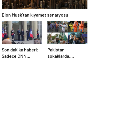
Elon Musk’tan kıyamet senaryosu
Son dakika haberi:
Pakistan
Sadece CNN
sokaklarda,
TÜRK’te: Şara
Hindistan
Elize’de! Suriye
tatbikatta: “Ateşle
Lideri, Macron ile
oynuyor”
görüşüyor