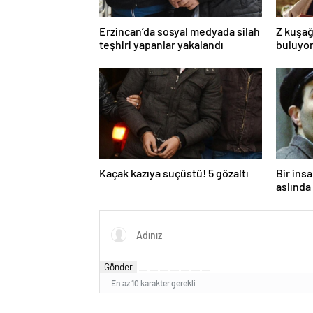
Erzincan’da sosyal medyada silah
Z kuşağ
teşhiri yapanlar yakalandı
buluyor
toksik!
Kaçak kazıya suçüstü! 5 gözaltı
Bir ins
aslında 
Gönder
En az 10 karakter gerekli