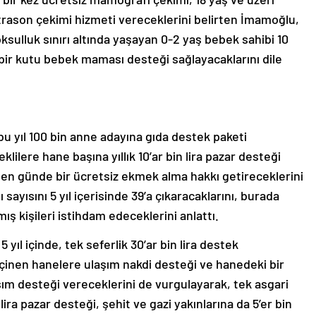
 ultrason çekimi hizmeti vereceklerini belirten İmamoğlu,
sulluk sınırı altında yaşayan 0-2 yaş bebek sahibi 10
 bir kutu bebek maması desteği sağlayacaklarını dile
 yıl 100 bin anne adayına gıda destek paketi
lilere hane başına yıllık 10’ar bin lira pazar desteği
en günde bir ücretsiz ekmek alma hakkı getireceklerini
yısını 5 yıl içerisinde 39’a çıkaracaklarını, burada
mış kişileri istihdam edeceklerini anlattı.
yıl içinde, tek seferlik 30’ar bin lira destek
geçinen hanelere ulaşım nakdi desteği ve hanedeki bir
aşım desteği vereceklerini de vurgulayarak, tek asgari
lira pazar desteği, şehit ve gazi yakınlarına da 5’er bin