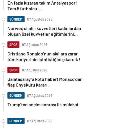
En fazla kızaran takım Antalyaspor!
Tam 5 futbolcu….
GÜNDEM
07 Ağustos 2026
Norweç silahlı kuvvetleri kadınlardan
oluşan özel kuvvetler eğitimlerini
başlattı.
SPOR
07 Ağustos 2026
Cristiano Ronaldo’nun akıllara zarar
tüm kariyerinin istatistiğini çıkardık !
SPOR
07 Ağustos 2026
Galatasaray’a kötü haber! Monaco’dan
flaş Onyekuru kararı.
GÜNDEM
07 Ağustos 2026
Trump’tan seçim sonrası ilk mülakat
GÜNDEM
07 Ağustos 2026