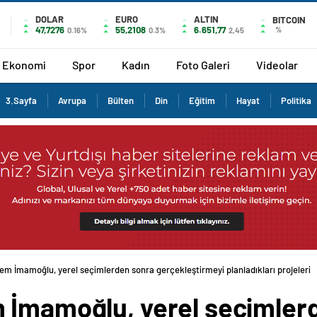
DOLAR
EURO
ALTIN
BITCOIN
47,7276
55,2108
6.651,77
%
0.16%
0.3%
2,45
Ekonomi
Spor
Kadın
Foto Galeri
Videolar
3.Sayfa
Avrupa
Bülten
Din
Eğitim
Hayat
Politika
em İmamoğlu, yerel seçimlerden sonra gerçekleştirmeyi planladıkları projeleri
 İmamoğlu, yerel seçimler