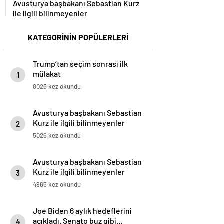
Avusturya başbakanı Sebastian Kurz
ile ilgili bilinmeyenler
KATEGORİNİN POPÜLERLERİ
Trump’tan seçim sonrası ilk
mülakat
1
8025 kez okundu
Avusturya başbakanı Sebastian
Kurz ile ilgili bilinmeyenler
2
5026 kez okundu
Avusturya başbakanı Sebastian
Kurz ile ilgili bilinmeyenler
3
4965 kez okundu
Joe Biden 6 aylık hedeflerini
açıkladı. Senato buz gibi…
4