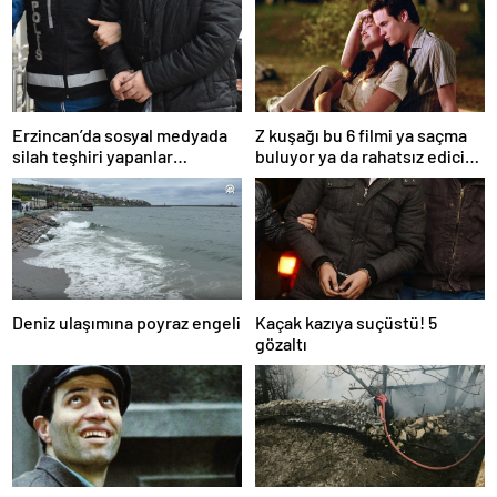
Erzincan’da sosyal medyada
Z kuşağı bu 6 filmi ya saçma
silah teşhiri yapanlar
buluyor ya da rahatsız edici
yakalandı
ve toksik!
Deniz ulaşımına poyraz engeli
Kaçak kazıya suçüstü! 5
gözaltı