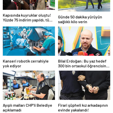
Kapısında kuyruklar oluştu!
Günde 50 dakika yürüyün
Yüzde 75 indirim yapıldı, tüm
sağlıklı kilo verin
ürünler kapış kapış gitti
Kanseri robotik cerrahiyle
Bilal Erdoğan: Bu yaz hedef
yok ediyor
300 bin ortaokul öğrencisini
yaz okullarında ağırlamak
Ayıplı malları CHP’li Belediye
Firari şüpheli kız arkadaşının
açıklamadı
evinde yakalandı!