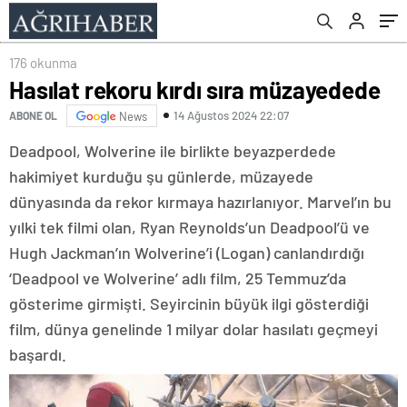
halini göreniler inanamadı!
176 okunma
Hasılat rekoru kırdı sıra müzayedede
14 Ağustos 2024 22:07
ABONE OL
News
Deadpool, Wolverine ile birlikte beyazperdede
hakimiyet kurduğu şu günlerde, müzayede
dünyasında da rekor kırmaya hazırlanıyor. Marvel’ın bu
yılki tek filmi olan, Ryan Reynolds’un Deadpool’ü ve
Hugh Jackman’ın Wolverine’i (Logan) canlandırdığı
‘Deadpool ve Wolverine’ adlı film, 25 Temmuz’da
gösterime girmişti. Seyircinin büyük ilgi gösterdiği
film, dünya genelinde 1 milyar dolar hasılatı geçmeyi
başardı.