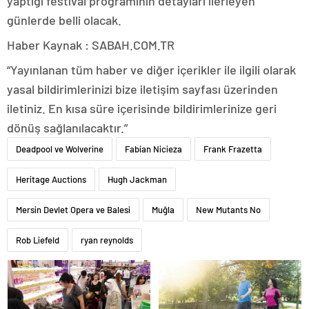
yaptığı festival programının detayları ilerleyen
günlerde belli olacak.
Haber Kaynak : SABAH.COM.TR
“Yayınlanan tüm haber ve diğer içerikler ile ilgili olarak
yasal bildirimlerinizi bize iletişim sayfası üzerinden
iletiniz. En kısa süre içerisinde bildirimlerinize geri
dönüş sağlanılacaktır.”
Deadpool ve Wolverine
Fabian Nicieza
Frank Frazetta
Heritage Auctions
Hugh Jackman
Mersin Devlet Opera ve Balesi
Muğla
New Mutants No
Rob Liefeld
ryan reynolds