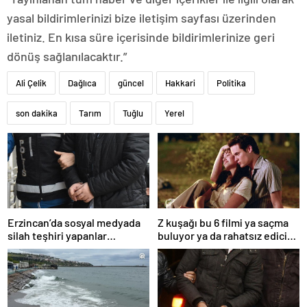
yasal bildirimlerinizi bize iletişim sayfası üzerinden
iletiniz. En kısa süre içerisinde bildirimlerinize geri
dönüş sağlanılacaktır.”
Ali Çelik
Dağlıca
güncel
Hakkari
Politika
son dakika
Tarım
Tuğlu
Yerel
Erzincan’da sosyal medyada
Z kuşağı bu 6 filmi ya saçma
silah teşhiri yapanlar
buluyor ya da rahatsız edici
yakalandı
ve toksik!