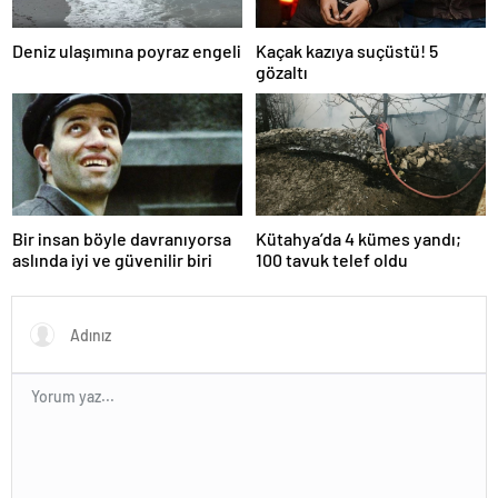
Deniz ulaşımına poyraz engeli
Kaçak kazıya suçüstü! 5
gözaltı
Bir insan böyle davranıyorsa
Kütahya’da 4 kümes yandı;
aslında iyi ve güvenilir biri
100 tavuk telef oldu