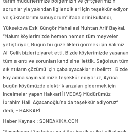
tarım müdürlerimize bölgemizin ve çiftçilerimizin
sorunlarıyla yakından ilgilendikleri için teşekkür ediyor
ve şükranlarımı sunuyorum” ifadelerini kullandı.
Yüksekova Eski Güngör Mahallesi Muhtarı Arif Baykal,
“Malum köylerimizde hemen hemen tüm meyveler
yetiştiriyor. Bugün bu güzellikleri görmek için Valimiz
Ali Çelik bizleri ziyaret etti. Bizde köylerimizde yaşanan
tüm sıkıntı ve sorunları kendisine ilettik. Sağolsun tüm
sıkıntıların çözümü için çabalayacaklarını belirtti. Bizde
köy adına sayın valimize teşekkür ediyoruz. Ayrıca
bugün köyümüzde elektrik arızaları gidermek için
incelmeler yapan Hakkari İl VEDAŞ Müdürümüz
İbrahim Halil Ağacanoğlu’na da teşekkür ediyoruz”
dedi. – HAKKARİ
Haber Kaynak : SONDAKIKA.COM
“Yayınlanan tüm haber ve diğer içerikler ile ilgili olarak