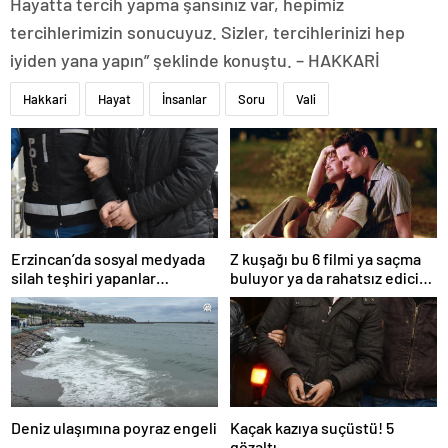
Hayatta tercih yapma şansınız var, hepimiz
tercihlerimizin sonucuyuz. Sizler, tercihlerinizi hep
iyiden yana yapın” şeklinde konuştu. – HAKKARİ
Hakkari
Hayat
İnsanlar
Soru
Vali
Erzincan’da sosyal medyada
Z kuşağı bu 6 filmi ya saçma
silah teşhiri yapanlar
buluyor ya da rahatsız edici
yakalandı
ve toksik!
Deniz ulaşımına poyraz engeli
Kaçak kazıya suçüstü! 5
gözaltı