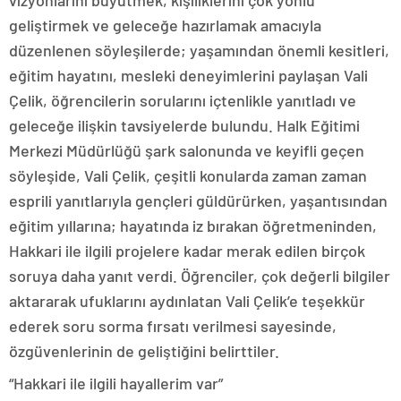
vizyonlarını büyütmek, kişiliklerini çok yönlü
geliştirmek ve geleceğe hazırlamak amacıyla
düzenlenen söyleşilerde; yaşamından önemli kesitleri,
eğitim hayatını, mesleki deneyimlerini paylaşan Vali
Çelik, öğrencilerin sorularını içtenlikle yanıtladı ve
geleceğe ilişkin tavsiyelerde bulundu. Halk Eğitimi
Merkezi Müdürlüğü şark salonunda ve keyifli geçen
söyleşide, Vali Çelik, çeşitli konularda zaman zaman
esprili yanıtlarıyla gençleri güldürürken, yaşantısından
eğitim yıllarına; hayatında iz bırakan öğretmeninden,
Hakkari ile ilgili projelere kadar merak edilen birçok
soruya daha yanıt verdi. Öğrenciler, çok değerli bilgiler
aktararak ufuklarını aydınlatan Vali Çelik’e teşekkür
ederek soru sorma fırsatı verilmesi sayesinde,
özgüvenlerinin de geliştiğini belirttiler.
“Hakkari ile ilgili hayallerim var”