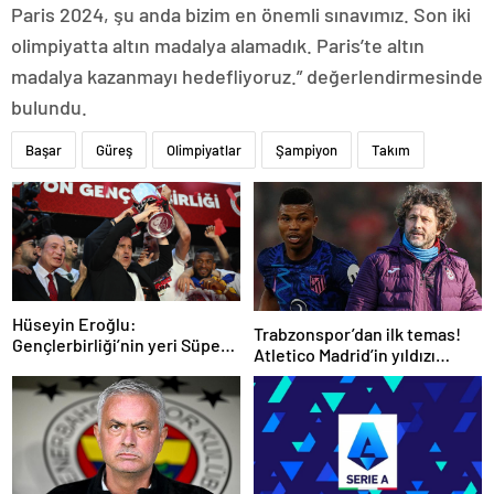
Paris 2024, şu anda bizim en önemli sınavımız. Son iki
olimpiyatta altın madalya alamadık. Paris’te altın
madalya kazanmayı hedefliyoruz.” değerlendirmesinde
bulundu.
Başar
Güreş
Olimpiyatlar
Şampiyon
Takım
Hüseyin Eroğlu:
Trabzonspor’dan ilk temas!
Gençlerbirliği’nin yeri Süper
Atletico Madrid’in yıldızı
Lig’dir
gündemde