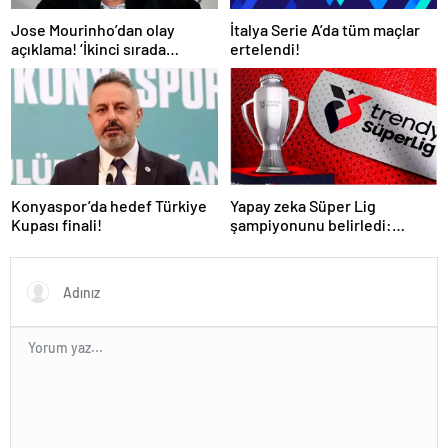
İtalya Serie A’da tüm maçlar
Jose Mourinho’dan olay
ertelendi!
açıklama! ‘İkinci sırada
bitireceğiz’
Konyaspor’da hedef Türkiye
Yapay zeka Süper Lig
Kupası finali!
şampiyonunu belirledi:
Fenerbahçe ile Galatasaray
arasında inanılmaz final!