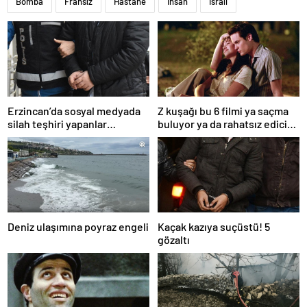
Bomba
Fransız
Hastane
İnsan
İsrail
Erzincan’da sosyal medyada
Z kuşağı bu 6 filmi ya saçma
silah teşhiri yapanlar
buluyor ya da rahatsız edici
yakalandı
ve toksik!
Deniz ulaşımına poyraz engeli
Kaçak kazıya suçüstü! 5
gözaltı