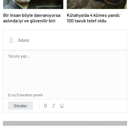
Bir insan böyle davranıyorsa
Kütahya’da 4 kümes yandı;
aslında iyi ve güvenilir biri
100 tavuk telef oldu
En az 10 karakter gerekli
Gönder