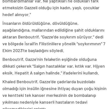
bombardımanlar var. Ne yaptıkları ne oldukları fark
etmeksizin Gazzeli olduğu için kadın, yaşlı, çocuklar
hedef alınıyor.”
İnsanların öldürüldüğüne, dövüldüğüne,
aşağılandığına, mallarından edildiğine şahit olduklarını
aktaran Benboutrif, “Gazze’de soykırım sürüyor.” dedi
ve bölgede İsrail’in Filistinlilere yönelik “soykırımının” 7
Ekim 2023’te başladığını söyledi.
Benboutrif, Gazze’nin felaketin eşiğinde olduğuna
dikkati çekerek “Salgın hastalıklar var, kıtlık var. Hijyen
eksik. Hepatit A salgın halinde.” ifadelerini kullandı.
Khaled Benboutrif, Gazze’de çadırlarda buzdolabı
olmadığı için insülin iğnesine ihtiyaç duyan çoğu kişinin
ve kentteki tek kanser merkezinin de bombalanıp
yıkılması nedeniyle kanserli hastaların tedavi
göremediklerini anlattı.