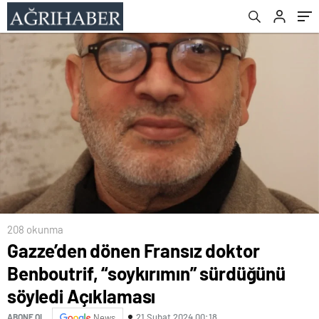
208 okunma
Gazze’den dönen Fransız doktor
Benboutrif, “soykırımın” sürdüğünü
söyledi Açıklaması
21 Şubat 2024 00:18
ABONE OL
News