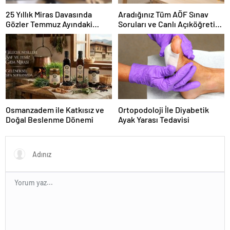
25 Yıllık Miras Davasında
Aradığınız Tüm AÖF Sınav
Gözler Temmuz Ayındaki
Soruları ve Canlı Açıköğretim
Karar Duruşmasına Çevrildi
Forumu Burada
Osmanzadem ile Katkısız ve
Ortopodoloji İle Diyabetik
Doğal Beslenme Dönemi
Ayak Yarası Tedavisi