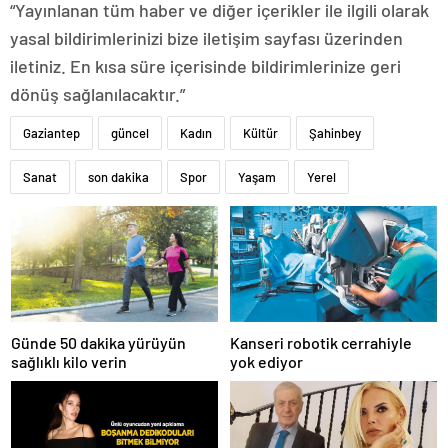
“Yayınlanan tüm haber ve diğer içerikler ile ilgili olarak
yasal bildirimlerinizi bize iletişim sayfası üzerinden
iletiniz. En kısa süre içerisinde bildirimlerinize geri
dönüş sağlanılacaktır.”
Gaziantep
güncel
Kadın
Kültür
Şahinbey
Sanat
son dakika
Spor
Yaşam
Yerel
Günde 50 dakika yürüyün
Kanseri robotik cerrahiyle
sağlıklı kilo verin
yok ediyor