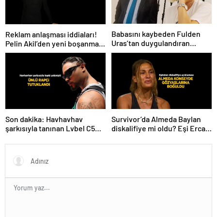
Babasını kaybeden Fulden
Reklam anlaşması iddiaları!
Uras’tan duygulandıran
Pelin Akil’den yeni boşanma
paylaşım! ‘Nurlarda uyu’
açıklaması
Son dakika: Havhavhav
Survivor’da Almeda Baylan
şarkısıyla tanınan Lvbel C5
diskalifiye mi oldu? Eşi Ercan
tutuklandı
Baylan Instagram’dan açıkladı