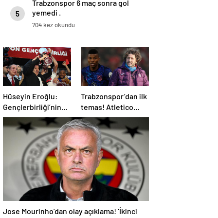
Trabzonspor 6 maç sonra gol
yemedi .
5
704 kez okundu
Hüseyin Eroğlu:
Trabzonspor’dan ilk
Gençlerbirliği’nin
temas! Atletico
yeri Süper Lig’dir
Madrid’in yıldızı
gündemde
Jose Mourinho’dan olay açıklama! ‘İkinci