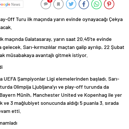
0
News
lay-Off Turu ilk maçında yarın evinde oynayacağı Çekya
şacak.
lk maçında Galatasaray, yarın saat 20.45’te evinde
 gelecek. Sarı-kırmızılılar maçtan galip ayrılıp, 22 Şubat
müsabakaya avantajlı gitmek istiyor.
di
a UEFA Şampiyonlar Ligi elemelerinden başladı. Sarı-
 3. turda Olimpija Ljubljana’yı ve play-off turunda da
; Bayern Münih, Manchester United ve Kopenhag ile yer
lik ve 3 mağlubiyet sonucunda aldığı 5 puanla 3. sırada
evam etti.
amamladı