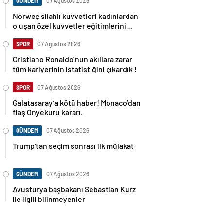
GÜNDEM
07 Ağustos 2026
Norweç silahlı kuvvetleri kadınlardan
oluşan özel kuvvetler eğitimlerini
başlattı.
SPOR
07 Ağustos 2026
Cristiano Ronaldo’nun akıllara zarar
tüm kariyerinin istatistiğini çıkardık !
SPOR
07 Ağustos 2026
Galatasaray’a kötü haber! Monaco’dan
flaş Onyekuru kararı.
GÜNDEM
07 Ağustos 2026
Trump’tan seçim sonrası ilk mülakat
GÜNDEM
07 Ağustos 2026
Avusturya başbakanı Sebastian Kurz
ile ilgili bilinmeyenler