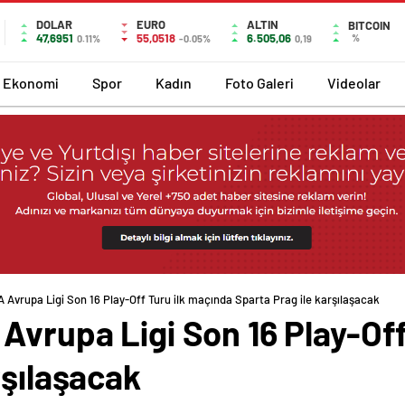
DOLAR
EURO
ALTIN
BITCOIN
47,6951
55,0518
6.505,06
%
0.11%
-0.05%
0,19
Ekonomi
Spor
Kadın
Foto Galeri
Videolar
 Avrupa Ligi Son 16 Play-Off Turu ilk maçında Sparta Prag ile karşılaşacak
Avrupa Ligi Son 16 Play-Off
rşılaşacak