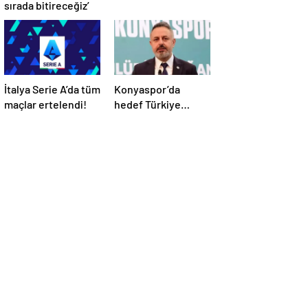
sırada bitireceğiz’
İtalya Serie A’da tüm
Konyaspor’da
maçlar ertelendi!
hedef Türkiye
Kupası finali!