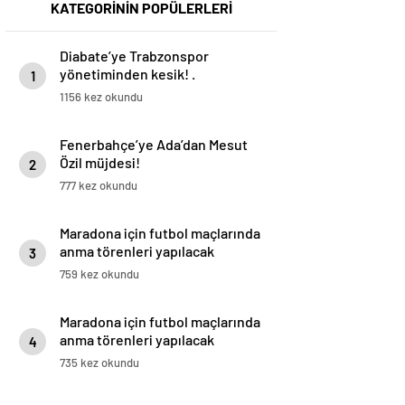
KATEGORİNİN POPÜLERLERİ
Diabate’ye Trabzonspor
yönetiminden kesik! .
1
1156 kez okundu
Fenerbahçe’ye Ada’dan Mesut
Özil müjdesi!
2
777 kez okundu
Maradona için futbol maçlarında
anma törenleri yapılacak
3
759 kez okundu
Maradona için futbol maçlarında
anma törenleri yapılacak
4
735 kez okundu