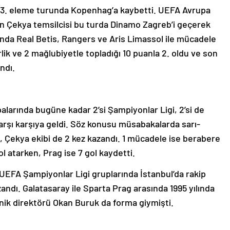
 3. eleme turunda Kopenhag’a kaybetti. UEFA Avrupa
an Çekya temsilcisi bu turda Dinamo Zagreb’i geçerek
’nda Real Betis, Rangers ve Aris Limassol ile mücadele
lik ve 2 mağlubiyetle topladığı 10 puanla 2. oldu ve son
ndı.
alarında bugüne kadar 2’si Şampiyonlar Ligi, 2’si de
arşı karşıya geldi. Söz konusu müsabakalarda sarı-
ken, Çekya ekibi de 2 kez kazandı. 1 mücadele ise berabere
l atarken, Prag ise 7 gol kaydetti.
 UEFA Şampiyonlar Ligi gruplarında İstanbul’da rakip
kazandı. Galatasaray ile Sparta Prag arasında 1995 yılında
eknik direktörü Okan Buruk da forma giymişti.