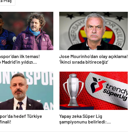
ta Prag
spor’dan ilk temas!
Jose Mourinho’dan olay açıklama!
 Madrid’in yıldızı
‘İkinci sırada bitireceğiz’
mde
por’da hedef Türkiye
Yapay zeka Süper Lig
inali!
şampiyonunu belirledi:
Fenerbahçe ile Galatasaray