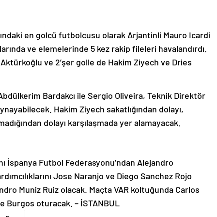
ndaki en golcü futbolcusu olarak Arjantinli Mauro Icardi
larında ve elemelerinde 5 kez rakip fileleri havalandırdı.
 Aktürkoğlu ve 2’şer golle de Hakim Ziyech ve Dries
n Abdülkerim Bardakcı ile Sergio Oliveira, Teknik Direktör
ynayabilecek. Hakim Ziyech sakatlığından dolayı,
lmadığından dolayı karşılaşmada yer alamayacak.
ını İspanya Futbol Federasyonu’ndan Alejandro
dımcılıklarını Jose Naranjo ve Diego Sanchez Rojo
andro Muniz Ruiz olacak. Maçta VAR koltuğunda Carlos
de Burgos oturacak. – İSTANBUL