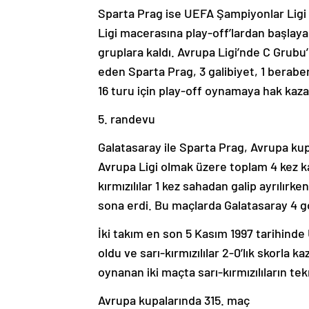
Sparta Prag ise UEFA Şampiyonlar Ligi
Ligi macerasına play-off’lardan başlay
gruplara kaldı. Avrupa Ligi’nde C Grubu
eden Sparta Prag, 3 galibiyet, 1 beraber
16 turu için play-off oynamaya hak kaza
5. randevu
Galatasaray ile Sparta Prag, Avrupa kup
Avrupa Ligi olmak üzere toplam 4 kez k
kırmızılılar 1 kez sahadan galip ayrılır
sona erdi. Bu maçlarda Galatasaray 4 go
İki takım en son 5 Kasım 1997 tarihinde
oldu ve sarı-kırmızılılar 2-0’lık skorla 
oynanan iki maçta sarı-kırmızılıların t
Avrupa kupalarında 315. maç