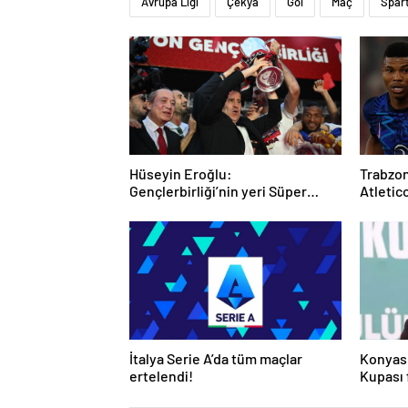
Avrupa Ligi
Çekya
Gol
Maç
Spar
Hüseyin Eroğlu:
Trabzon
Gençlerbirliği’nin yeri Süper
Atletico
Lig’dir
günde
İtalya Serie A’da tüm maçlar
Konyas
ertelendi!
Kupası f