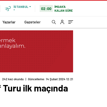
İMSAK'A
İSTANBUL
02:00
KALAN SÜRE
°
Yazarlar
Gazeteler
 Turu ilk maçında