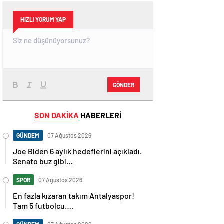
HIZLI YORUM YAP
GÖNDER
SON DAKİKA
HABERLERİ
GÜNDEM
07 Ağustos 2026
Joe Biden 6 aylık hedeflerini açıkladı.
Senato buz gibi…
SPOR
07 Ağustos 2026
En fazla kızaran takım Antalyaspor!
Tam 5 futbolcu….