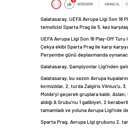
0
BEĞENDİM
ABONE OL
Galatasaray, UEFA Avrupa Ligi Son 16 P
temsilcisi Sparta Prag ile 5. kez karşıla
UEFA Avrupa Ligi Son 16 Play-Off Turu i
Çekya ekibi Sparta Prag ile karşı karşıya
Perşembe günü deplasmanda oynanacak 
Galatasaray, Şampiyonlar Ligi’nden gel
Galatasaray, bu sezon Avrupa kupaların
kırmızılılar, 2. turda Zalgiris Vilnius’u,
Molde’yi geçerek gruplara kaldı. Aslan
aldığı A Grubu’nu 1 galibiyet, 2 beraber
tamamladı ve yoluna Avrupa Ligi’nde d
Sparta Prag, Avrupa Ligi grubunu 2. t