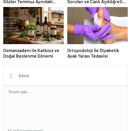
Gözler Temmuz Ayındaki
Soruları ve Canlı Açıköğretim
Karar Duruşmasına Çevrildi
Forumu Burada
Osmanzadem ile Katkısız ve
Ortopodoloji İle Diyabetik
Doğal Beslenme Dönemi
Ayak Yarası Tedavisi
En az 10 karakter gerekli