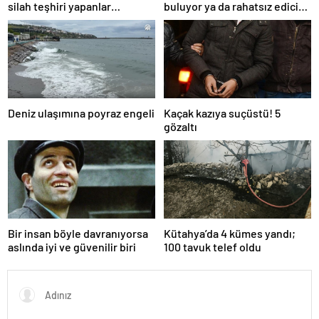
silah teşhiri yapanlar
buluyor ya da rahatsız edici
yakalandı
ve toksik!
Deniz ulaşımına poyraz engeli
Kaçak kazıya suçüstü! 5
gözaltı
Bir insan böyle davranıyorsa
Kütahya’da 4 kümes yandı;
aslında iyi ve güvenilir biri
100 tavuk telef oldu